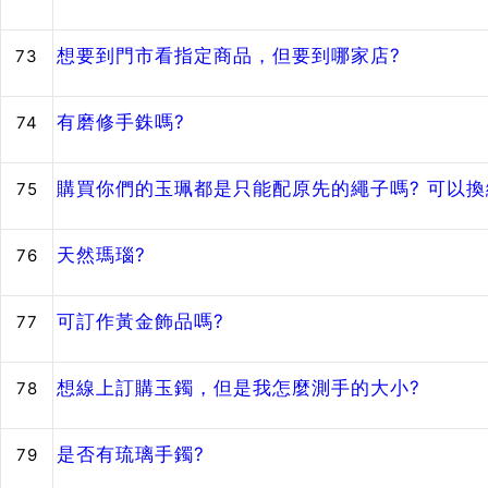
想要到門市看指定商品，但要到哪家店?
73
有磨修手銖嗎?
74
購買你們的玉珮都是只能配原先的繩子嗎? 可以換
75
天然瑪瑙?
76
可訂作黃金飾品嗎?
77
想線上訂購玉鐲，但是我怎麼測手的大小?
78
是否有琉璃手鐲?
79