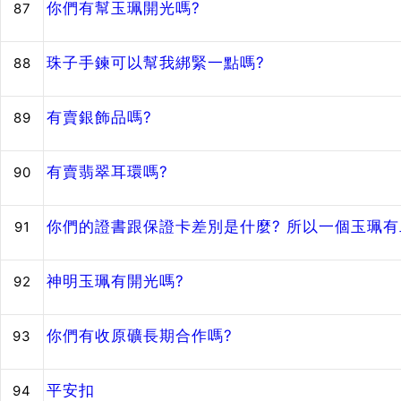
你們有幫玉珮開光嗎?
87
珠子手鍊可以幫我綁緊一點嗎?
88
有賣銀飾品嗎?
89
有賣翡翠耳環嗎?
90
你們的證書跟保證卡差別是什麼? 所以一個玉珮有
91
神明玉珮有開光嗎?
92
你們有收原礦長期合作嗎?
93
平安扣
94