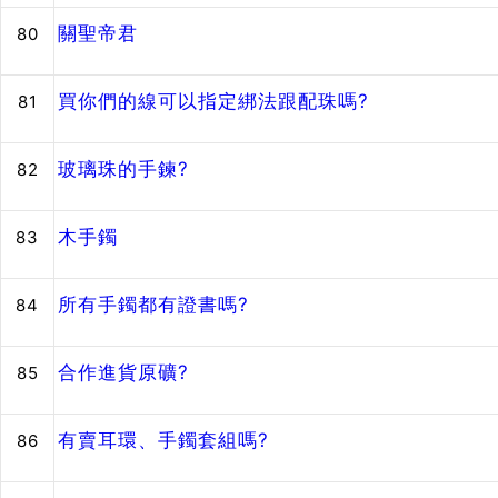
關聖帝君
80
買你們的線可以指定綁法跟配珠嗎?
81
玻璃珠的手鍊?
82
木手鐲
83
所有手鐲都有證書嗎?
84
合作進貨原礦?
85
有賣耳環、手鐲套組嗎?
86