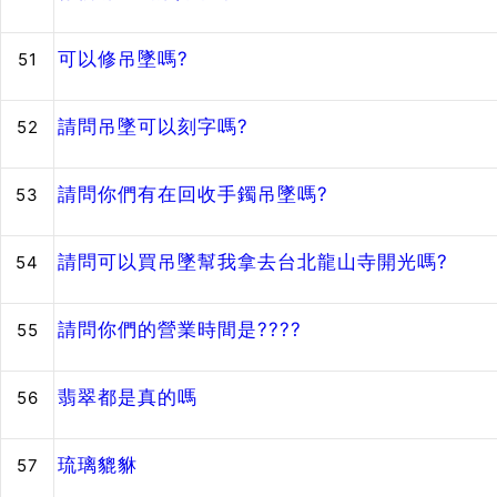
可以修吊墜嗎?
51
請問吊墜可以刻字嗎?
52
請問你們有在回收手鐲吊墜嗎?
53
請問可以買吊墜幫我拿去台北龍山寺開光嗎?
54
請問你們的營業時間是????
55
翡翠都是真的嗎
56
琉璃貔貅
57