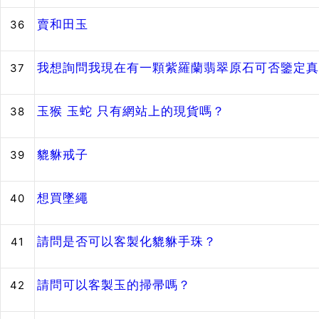
賣和田玉
36
我想詢問我現在有一顆紫羅蘭翡翠原石可否鑒定真
37
玉猴 玉蛇 只有網站上的現貨嗎？
38
貔貅戒子
39
想買墜繩
40
請問是否可以客製化貔貅手珠？
41
請問可以客製玉的掃帚嗎？
42