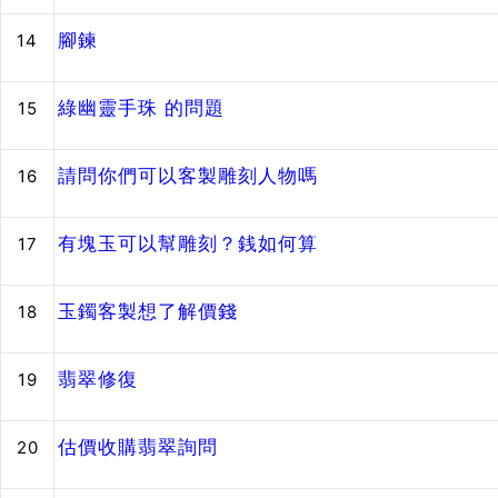
腳鍊
14
綠幽靈手珠 的問題
15
請問你們可以客製雕刻人物嗎
16
有塊玉可以幫雕刻？銭如何算
17
玉鐲客製想了解價錢
18
翡翠修復
19
估價收購翡翠詢問
20