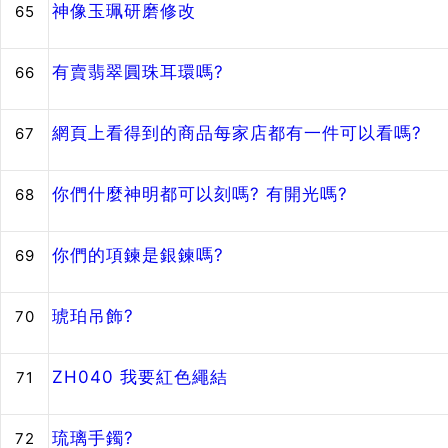
神像玉珮研磨修改
65
有賣翡翠圓珠耳環嗎?
66
網頁上看得到的商品每家店都有一件可以看嗎?
67
你們什麼神明都可以刻嗎? 有開光嗎?
68
你們的項鍊是銀鍊嗎?
69
琥珀吊飾?
70
ZH040 我要紅色繩結
71
琉璃手鐲?
72