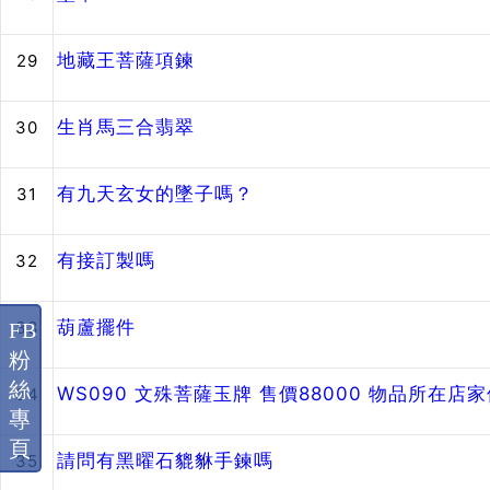
地藏王菩薩項鍊
29
生肖馬三合翡翠
30
有九天玄女的墜子嗎？
31
有接訂製嗎
32
葫蘆擺件
33
FB
粉
絲
WS090 文殊菩薩玉牌 售價88000 物品所在店
34
專
頁
請問有黑曜石貔貅手鍊嗎
35