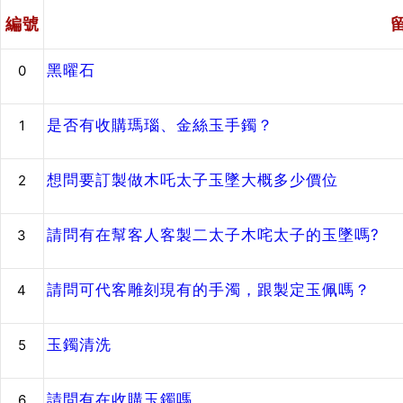
編號
黑曜石
0
是否有收購瑪瑙、金絲玉手鐲？
1
想問要訂製做木吒太子玉墜大概多少價位
2
請問有在幫客人客製二太子木咤太子的玉墜嗎?
3
請問可代客雕刻現有的手濁，跟製定玉佩嗎？
4
玉鐲清洗
5
請問有在收購玉鐲嗎
6