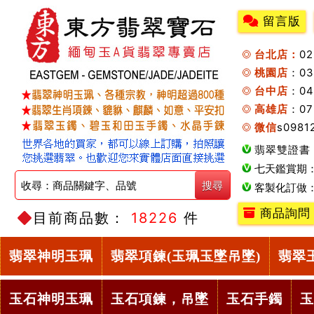
留言版
台北店：
0
桃園店
：0
台中店
：04
高雄店
：07
微信
s0981
翡翠雙證書
七天鑑賞期
客製化訂做
商品詢問
目前商品數：
18226
件
翡翠神明玉珮
翡翠項鍊(玉珮玉墜吊墜)
翡翠
玉石神明玉珮
玉石項鍊，吊墜
玉石手鐲
玉