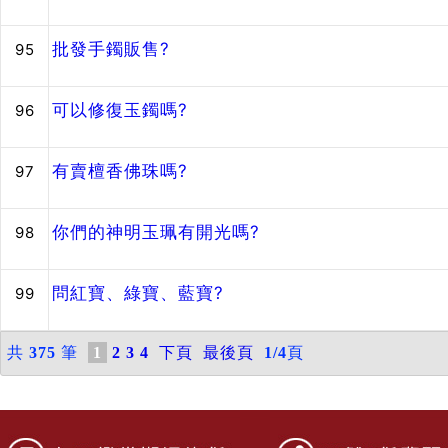
批發手鐲販售?
95
可以修復玉鐲嗎?
96
有賣檀香佛珠嗎?
97
你們的神明玉珮有開光嗎?
98
問紅寶、綠寶、藍寶?
99
共
375
筆
1
2
3
4
下頁
最後頁
1/4
頁