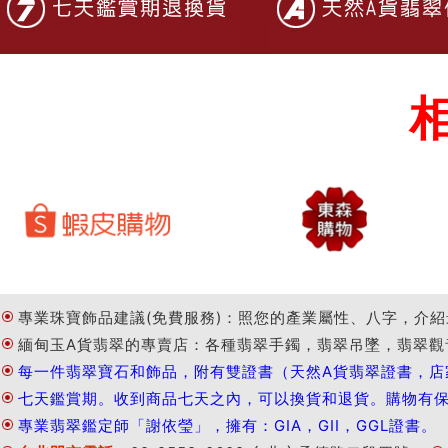
專業珠寶飾品建議(免費服務)：照您的產業屬性、八字，介紹
緬甸玉A貨翡翠的專賣店：各種翡翠手鐲，翡翠吊墜，翡翠觀
每一件翡翠寶石和飾品，附有雙證書（天然A貨翡翠證書，店
七天鑑賞期。收到商品七天之內，可以換貨和退貨。購物有
專業翡翠鑑定師「謝依瑩」，擁有：GIA，GII，GGL證書。