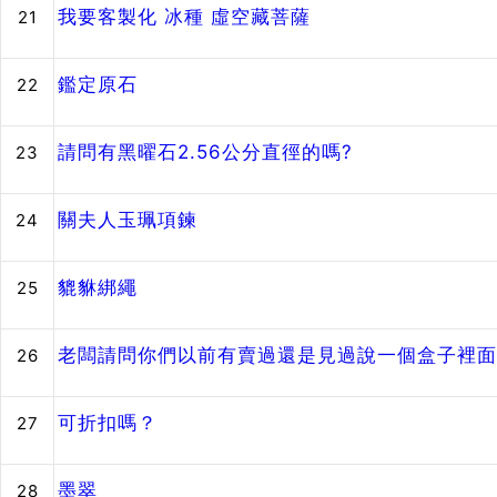
我要客製化 冰種 虛空藏菩薩
21
鑑定原石
22
請問有黑曜石2.56公分直徑的嗎?
23
關夫人玉珮項鍊
24
貔貅綁繩
25
老闆請問你們以前有賣過還是見過說一個盒子裡面
26
可折扣嗎？
27
墨翠
28