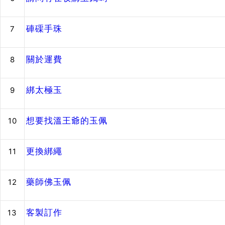
硨磲手珠
7
關於運費
8
綁太極玉
9
想要找溫王爺的玉佩
10
更換綁繩
11
藥師佛玉佩
12
客製訂作
13