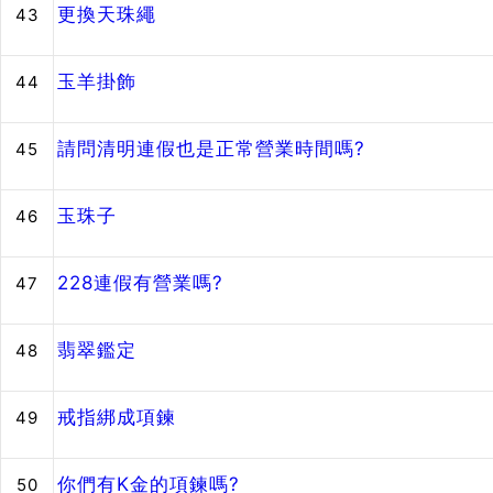
更換天珠繩
43
玉羊掛飾
44
請問清明連假也是正常營業時間嗎?
45
玉珠子
46
228連假有營業嗎?
47
翡翠鑑定
48
戒指綁成項鍊
49
你們有K金的項鍊嗎?
50