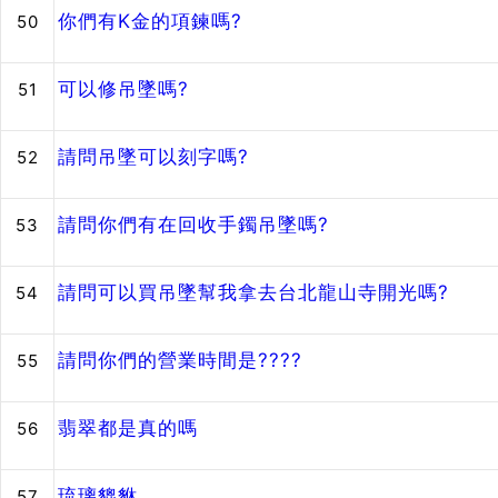
你們有K金的項鍊嗎?
50
可以修吊墜嗎?
51
請問吊墜可以刻字嗎?
52
請問你們有在回收手鐲吊墜嗎?
53
請問可以買吊墜幫我拿去台北龍山寺開光嗎?
54
請問你們的營業時間是????
55
翡翠都是真的嗎
56
琉璃貔貅
57