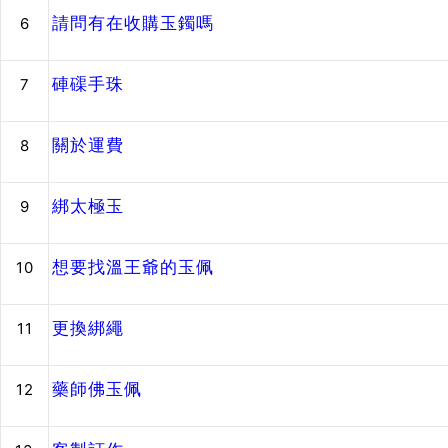
請問有在收購玉鐲嗎
6
硨磲手珠
7
關於運費
8
綁太極玉
9
想要找溫王爺的玉佩
10
更換綁繩
11
藥師佛玉佩
12