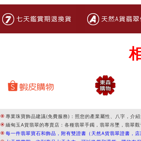
專業珠寶飾品建議(免費服務)：照您的產業屬性、八字，介紹
緬甸玉A貨翡翠的專賣店：各種翡翠手鐲，翡翠吊墜，翡翠觀
每一件翡翠寶石和飾品，附有雙證書（天然A貨翡翠證書，店