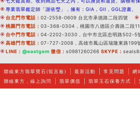
七天鑑賞期。收到商品七天之內，可以換貨和退貨。購物有
專業翡翠鑑定師「謝依瑩」，擁有：GIA，GII，GGL證書。
台北門市電話：
02-2558-0609 台北市承德路二段四號
桃園門市電話：
03-368-0304，桃園市八德區介壽路二段11
台中門市電話：
04-2202-3030，台中市北區忠明路502-5
高雄門市電話：
07-727-2008，高雄市鳳山區瑞隆東路199
LINE：
@eastgem
微信：
s0981260266
SKYPE：
seals
聯絡東方翡翠寶石(留言板)
最新活動
常見問題
網
聯絡東方，線上詢問
翡翠價值
翡翠玉石保養方式