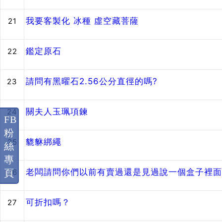
我要客製化 冰種 虛空藏菩薩
21
鑑定原石
22
請問有黑曜石2.56公分直徑的嗎?
23
關夫人玉珮項鍊
24
FB
粉
貔貅綁繩
25
絲
專
老闆請問你們以前有賣過還是見過說一個盒子裡面
頁
26
可折扣嗎？
27