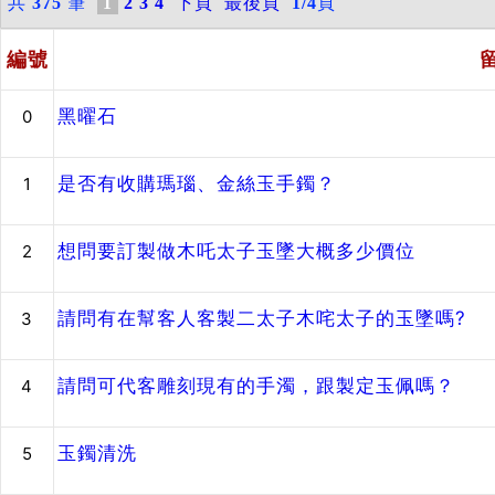
共
375
筆
1
2
3
4
下頁
最後頁
1/4
頁
編號
黑曜石
0
是否有收購瑪瑙、金絲玉手鐲？
1
想問要訂製做木吒太子玉墜大概多少價位
2
請問有在幫客人客製二太子木咤太子的玉墜嗎?
3
請問可代客雕刻現有的手濁，跟製定玉佩嗎？
4
玉鐲清洗
5