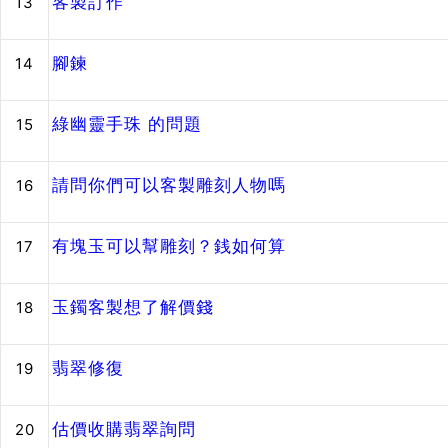
客製訂作
13
腳鍊
14
綠幽靈手珠 的問題
15
請問你們可以客製雕刻人物嗎
16
有塊玉可以幫雕刻？銭如何算
17
玉鐲客製想了解價錢
18
翡翠修復
19
估價收購翡翠詢問
20