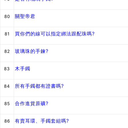
關聖帝君
80
買你們的線可以指定綁法跟配珠嗎?
81
玻璃珠的手鍊?
82
木手鐲
83
所有手鐲都有證書嗎?
84
合作進貨原礦?
85
有賣耳環、手鐲套組嗎?
86