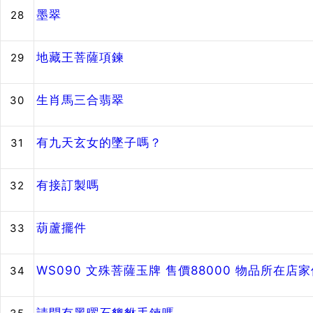
墨翠
28
地藏王菩薩項鍊
29
生肖馬三合翡翠
30
有九天玄女的墜子嗎？
31
有接訂製嗎
32
葫蘆擺件
33
WS090 文殊菩薩玉牌 售價88000 物品所在店
34