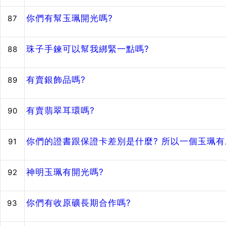
你們有幫玉珮開光嗎?
87
珠子手鍊可以幫我綁緊一點嗎?
88
有賣銀飾品嗎?
89
有賣翡翠耳環嗎?
90
你們的證書跟保證卡差別是什麼? 所以一個玉珮有
91
神明玉珮有開光嗎?
92
你們有收原礦長期合作嗎?
93