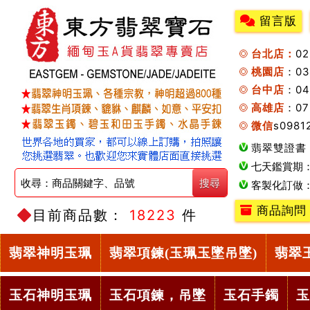
留言版
台北店：
0
桃園店
：0
台中店
：04
高雄店
：07
微信
s0981
翡翠雙證書
七天鑑賞期
客製化訂做
商品詢問
目前商品數：
18223
件
翡翠神明玉珮
翡翠項鍊(玉珮玉墜吊墜)
翡翠
玉石神明玉珮
玉石項鍊，吊墜
玉石手鐲
玉