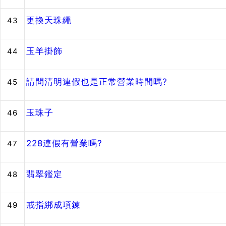
更換天珠繩
43
玉羊掛飾
44
請問清明連假也是正常營業時間嗎?
45
玉珠子
46
228連假有營業嗎?
47
翡翠鑑定
48
戒指綁成項鍊
49