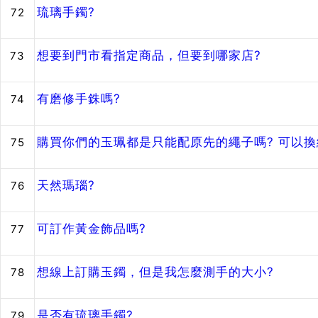
琉璃手鐲?
72
想要到門市看指定商品，但要到哪家店?
73
有磨修手銖嗎?
74
購買你們的玉珮都是只能配原先的繩子嗎? 可以換
75
天然瑪瑙?
76
可訂作黃金飾品嗎?
77
想線上訂購玉鐲，但是我怎麼測手的大小?
78
是否有琉璃手鐲?
79