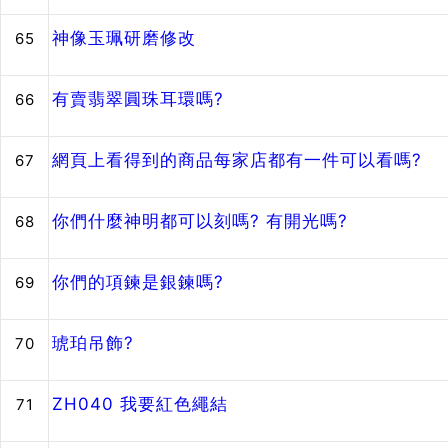
神像玉珮研磨修改
65
有賣翡翠圓珠耳環嗎?
66
網頁上看得到的商品每家店都有一件可以看嗎?
67
你們什麼神明都可以刻嗎? 有開光嗎?
68
你們的項鍊是銀鍊嗎?
69
琥珀吊飾?
70
ZH040 我要紅色繩結
71