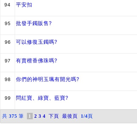
平安扣
94
批發手鐲販售?
95
可以修復玉鐲嗎?
96
有賣檀香佛珠嗎?
97
你們的神明玉珮有開光嗎?
98
問紅寶、綠寶、藍寶?
99
共
375
筆
1
2
3
4
下頁
最後頁
1/4
頁