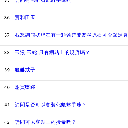
請問有黑曜石貔貅手鍊嗎
35
賣和田玉
36
我想詢問我現在有一顆紫羅蘭翡翠原石可否鑒定真
37
玉猴 玉蛇 只有網站上的現貨嗎？
38
貔貅戒子
39
想買墜繩
40
請問是否可以客製化貔貅手珠？
41
請問可以客製玉的掃帚嗎？
42