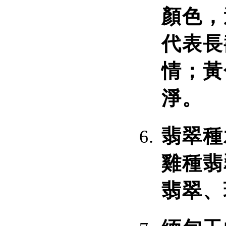
顏色，
代表長
情；黃
淨。
翡翠種
雞種翡
翡翠、