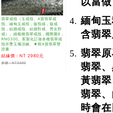
以當做
緬甸玉
翡翠戒指（玉戒指、A貨翡翠戒
指、緬甸玉戒指，版指戒，版戒
指，結婚戒指、結婚對戒、男女對
含翡翠
戒）。綠糯種翡翠戒指，國際圍8，
RNG300。客製化訂做各種翡翠戒
指吊墜玉珮項鍊。★附A貨翡翠雙
證書
翡翠原
結緣價：NT 2980元
原價：NT3390
翡翠、
黃翡翠
翡翠、
時會在