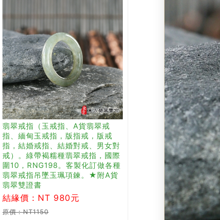
翡翠戒指（玉戒指、A貨翡翠戒
指、緬甸玉戒指，版指戒，版戒
指，結婚戒指、結婚對戒、男女對
戒）。綠帶褐糯種翡翠戒指，國際
圍10，RNG198。客製化訂做各種
翡翠戒指吊墜玉珮項鍊。★附A貨
翡翠雙證書
結緣價：NT 980元
原價：NT1150