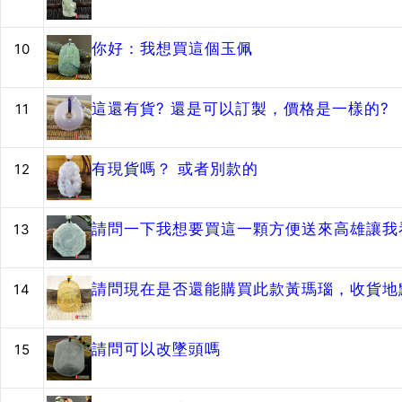
你好：我想買這個玉佩
10
這還有貨? 還是可以訂製，價格是一樣的?
11
有現貨嗎？ 或者別款的
12
請問一下我想要買這一顆方便送來高雄讓我
13
請問現在是否還能購買此款黃瑪瑙，收貨地
14
請問可以改墜頭嗎
15