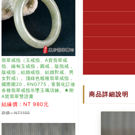
翡翠戒指（玉戒指、A貨翡翠戒
指、緬甸玉戒指，圓戒，版指戒，
版戒指，結婚戒指、結婚對戒、男
女對戒）。淺綠色糯種翡翠戒指，
國際圍20，RNG775，客製化訂做
各種翡翠戒指吊墜玉珮項鍊。★附
商品詳細說明
A貨翡翠雙證書
結緣價：NT 980元
原價：NT1100