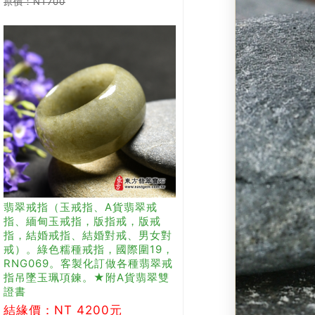
原價：NT700
翡翠戒指（玉戒指、A貨翡翠戒
指、緬甸玉戒指，版指戒，版戒
指，結婚戒指、結婚對戒、男女對
戒）。綠色糯種戒指，國際圍19，
RNG069。客製化訂做各種翡翠戒
指吊墜玉珮項鍊。★附A貨翡翠雙
證書
結緣價：NT 4200元