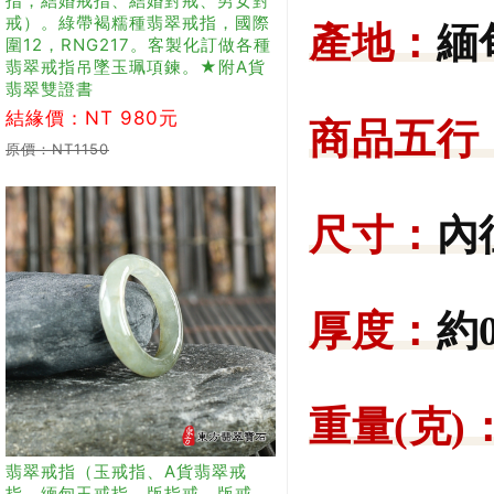
指，結婚戒指、結婚對戒、男女對
戒）。綠帶褐糯種翡翠戒指，國際
產地：
緬
圍12，RNG217。客製化訂做各種
翡翠戒指吊墜玉珮項鍊。★附A貨
翡翠雙證書
結緣價：NT 980元
商品五行
原價：NT1150
尺寸：
內
厚度：
約0
重量(克)
翡翠戒指（玉戒指、A貨翡翠戒
指、緬甸玉戒指，版指戒，版戒