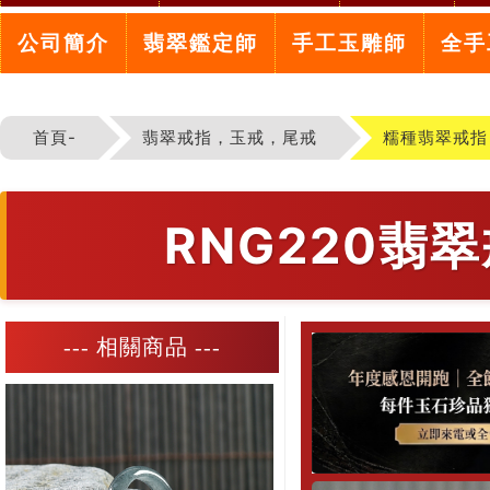
公司簡介
翡翠鑑定師
手工玉雕師
全手
首頁-
翡翠戒指，玉戒，尾戒
糯種翡翠戒指
RNG220
--- 相關商品 ---