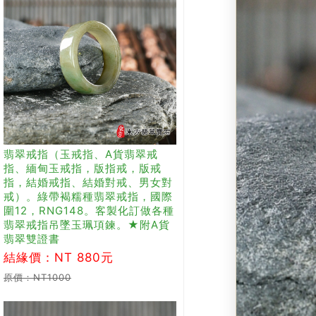
翡翠戒指（玉戒指、A貨翡翠戒
指、緬甸玉戒指，版指戒，版戒
指，結婚戒指、結婚對戒、男女對
戒）。綠帶褐糯種翡翠戒指，國際
圍12，RNG148。客製化訂做各種
翡翠戒指吊墜玉珮項鍊。★附A貨
翡翠雙證書
結緣價：NT 880元
原價：NT1000