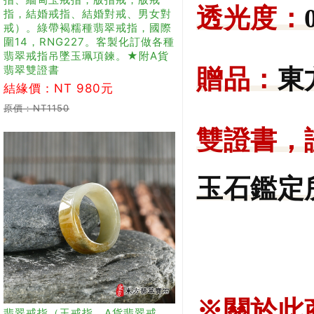
透光度：
指，結婚戒指、結婚對戒、男女對
戒）。綠帶褐糯種翡翠戒指，國際
圍14，RNG227。客製化訂做各種
翡翠戒指吊墜玉珮項鍊。★附A貨
翡翠雙證書
贈品：
東
結緣價：NT 980元
原價：NT1150
雙證書，
玉石鑑定所
※關於此
翡翠戒指（玉戒指、A貨翡翠戒