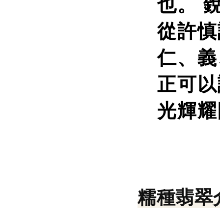
也。 
從許慎
仁、義
正可以
光輝耀
糯種翡翠