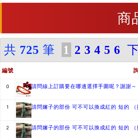
商
共
725
筆
1
2
3
4
5
6
編號
請問線上訂購要在哪邊選擇手圍呢？謝謝～
0
請問嬸子的部份 可不可以換成紅的 短的 
1
請問嬸子的部份 可不可以換成紅的 短的 
2