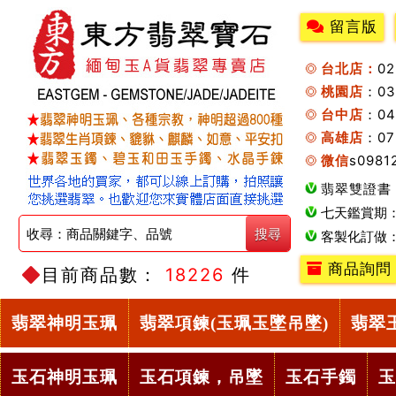
留言版
台北店：
0
桃園店
：0
台中店
：04
高雄店
：07
微信
s0981
翡翠雙證書
七天鑑賞期
客製化訂做
商品詢問
目前商品數：
18226
件
翡翠神明玉珮
翡翠項鍊(玉珮玉墜吊墜)
翡翠
玉石神明玉珮
玉石項鍊，吊墜
玉石手鐲
玉