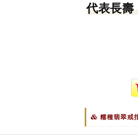
代表長壽
糯種翡翠戒指