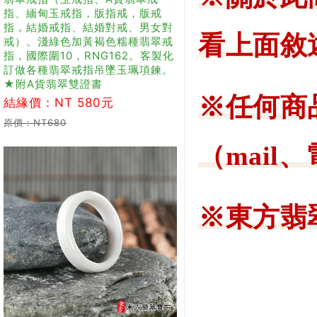
指、緬甸玉戒指，版指戒，版戒
指，結婚戒指、結婚對戒、男女對
看上面敘
戒）。淺綠色加黃褐色糯種翡翠戒
指，國際圍10，RNG162。客製化
訂做各種翡翠戒指吊墜玉珮項鍊。
★附A貨翡翠雙證書
※任何商
結緣價：NT 580元
原價：NT680
（mail
※東方翡