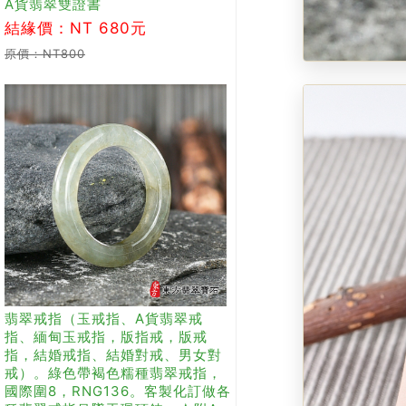
A貨翡翠雙證書
結緣價：NT 680元
原價：NT800
翡翠戒指（玉戒指、A貨翡翠戒
指、緬甸玉戒指，版指戒，版戒
指，結婚戒指、結婚對戒、男女對
戒）。綠色帶褐色糯種翡翠戒指，
國際圍8，RNG136。客製化訂做各