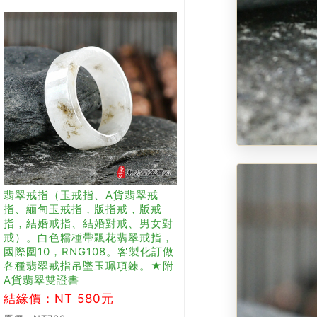
翡翠戒指（玉戒指、A貨翡翠戒
指、緬甸玉戒指，版指戒，版戒
指，結婚戒指、結婚對戒、男女對
戒）。白色糯種帶飄花翡翠戒指，
國際圍10，RNG108。客製化訂做
各種翡翠戒指吊墜玉珮項鍊。★附
A貨翡翠雙證書
結緣價：NT 580元