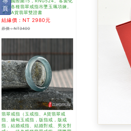
專
指，國際圍15，RNG524。客製化
訂做各種翡翠戒指吊墜玉珮項鍊。
頁
★附A貨翡翠雙證書
結緣價：NT 2980元
原價：NT3400
翡翠戒指（玉戒指、A貨翡翠戒
指、緬甸玉戒指，版指戒，版戒
指，結婚戒指、結婚對戒、男女對