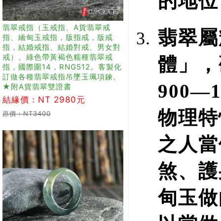
的地位
翡翠戒指（玉戒指、A貨翡翠戒
翡翠屬
指、緬甸玉戒指，版指戒，版戒
指，結婚戒指、結婚對戒、男女對
戒）。綠色帶黃褐色糯種翡翠戒
體」，
指，國際圍14，RNG512。客製化
訂做各種翡翠戒指吊墜玉珮項鍊。
900—
★附A貨翡翠雙證書
結緣價：NT 2980元
物理特
原價：NT3400
之人當
煞、護
甸玉做