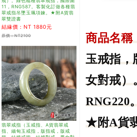
戒）。綠色糯種翡翠戒指，國際圍
11，RNG587。客製化訂做各種翡
翠戒指吊墜玉珮項鍊。★附A貨翡
翠雙證書
結緣價：NT 1880元
商品名稱
原價：NT2100
玉戒指，
女對戒）
RNG2
★附A貨
翡翠戒指（玉戒指、A貨翡翠戒
指、緬甸玉戒指，版指戒，版戒