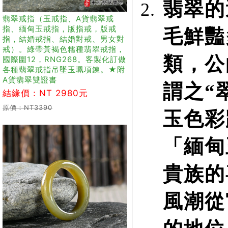
翡翠的
翡翠戒指（玉戒指、A貨翡翠戒
指、緬甸玉戒指，版指戒，版戒
毛鮮豔
指，結婚戒指、結婚對戒、男女對
戒）。綠帶黃褐色糯種翡翠戒指，
類，公
國際圍12，RNG268。客製化訂做
各種翡翠戒指吊墜玉珮項鍊。★附
A貨翡翠雙證書
謂之“
結緣價：NT 2980元
原價：NT3390
玉色彩
「緬甸
貴族的
風潮從