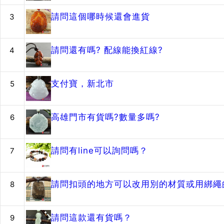
請問這個哪時候還會進貨
3
請問還有嗎? 配線能換紅線?
4
支付寶，新北市
5
高雄門市有貨嗎?數量多嗎?
6
請問有line可以詢問嗎？
7
請問扣頭的地方可以改用別的材質或用綁繩的
8
請問這款還有貨嗎？
9