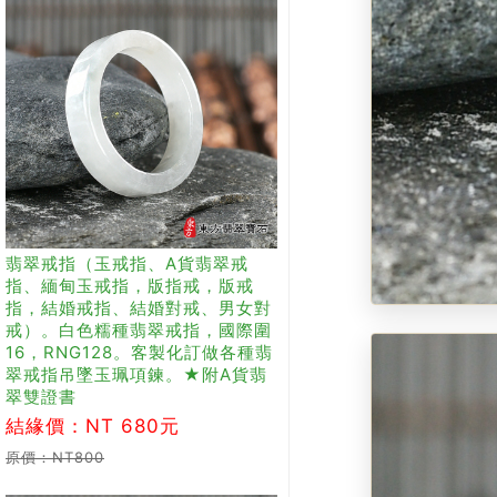
翡翠戒指（玉戒指、A貨翡翠戒
指、緬甸玉戒指，版指戒，版戒
指，結婚戒指、結婚對戒、男女對
戒）。白色糯種翡翠戒指，國際圍
16，RNG128。客製化訂做各種翡
翠戒指吊墜玉珮項鍊。★附A貨翡
翠雙證書
結緣價：NT 680元
原價：NT800