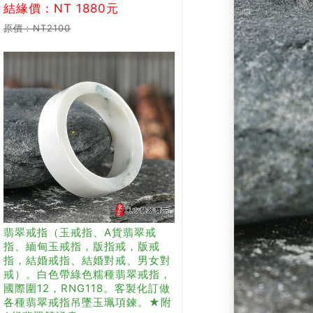
結緣價：NT 1880元
原價：NT2100
翡翠戒指（玉戒指、A貨翡翠戒
指、緬甸玉戒指，版指戒，版戒
指，結婚戒指、結婚對戒、男女對
戒）。白色帶綠色糯種翡翠戒指，
國際圍12，RNG118。客製化訂做
各種翡翠戒指吊墜玉珮項鍊。★附