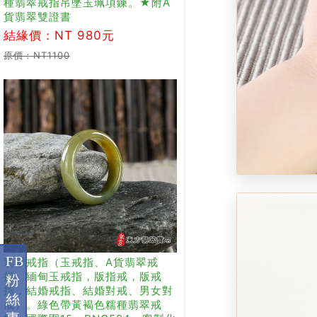
種翡翠戒指吊墜玉珮項鍊。★附A
貨翡翠雙證書
結緣價：NT 980元
原價：NT1100
FB
翡翠戒指（玉戒指、A貨翡翠戒
指、緬甸玉戒指，版指戒，版戒
粉
指，結婚戒指、結婚對戒、男女對
絲
戒）。綠色帶黃褐色糯種翡翠戒