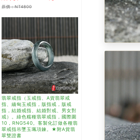
原價：NT4800
翡翠戒指（玉戒指、A貨翡翠戒
指、緬甸玉戒指，版指戒，版戒
指，結婚戒指、結婚對戒、男女對
戒）。綠色糯種翡翠戒指，國際圍
10，RNG540。客製化訂做各種翡
翠戒指吊墜玉珮項鍊。★附A貨翡
翠雙證書