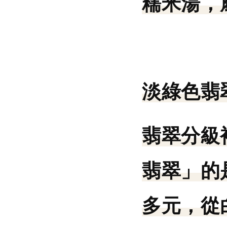
糯米湯，
淡綠色翡
翡翠分級
翡翠」的
多元，從