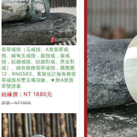
翡翠戒指（玉戒指、A貨翡翠戒
指、緬甸玉戒指，版指戒，版戒
指，結婚戒指、結婚對戒、男女對
戒）。綠色糯種翡翠戒指，國際圍
12，RNG563。客製化訂做各種翡
翠戒指吊墜玉珮項鍊。★附A貨翡
翠雙證書
結緣價：NT 1680元
原價：NT1900