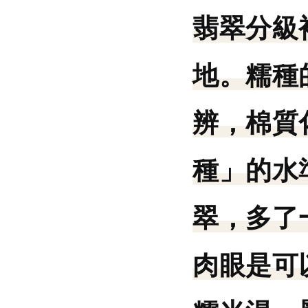
翡翠分級
地。糯種
辨，棉質
種」的水
翠，多了
肉眼是可