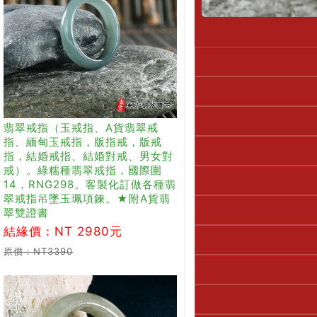
翡翠戒指（玉戒指、A貨翡翠戒
指、緬甸玉戒指，版指戒，版戒
指，結婚戒指、結婚對戒、男女對
戒）。綠糯種翡翠戒指，國際圍
14，RNG298。客製化訂做各種翡
翠戒指吊墜玉珮項鍊。★附A貨翡
翠雙證書
結緣價：NT 2980元
原價：NT3390