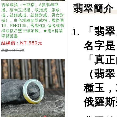
翡翠戒指（玉戒指、A貨翡翠戒
翡翠簡介
指、緬甸玉戒指，版指戒，版戒
指，結婚戒指、結婚對戒、男女對
戒）。白色糯種翡翠戒指，國際圍
16，RNG165。客製化訂做各種翡
「翡翠
翠戒指吊墜玉珮項鍊。★附A貨翡
翠雙證書
名字是
結緣價：NT 680元
原價：NT780
「真正
（翡翠
種玉，
俄羅斯