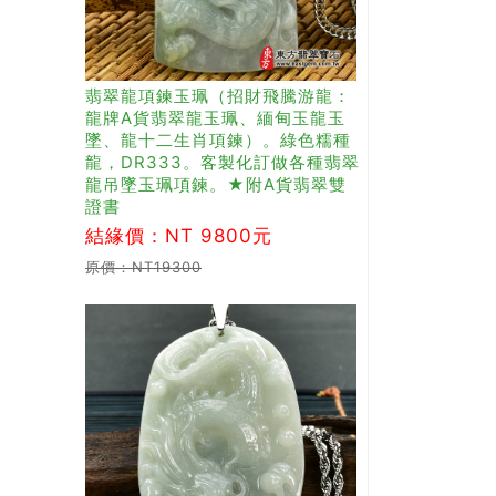
翡翠龍項鍊玉珮（招財飛騰游龍：
龍牌A貨翡翠龍玉珮、緬甸玉龍玉
墜、龍十二生肖項鍊）。綠色糯種
龍，DR333。客製化訂做各種翡翠
龍吊墜玉珮項鍊。★附A貨翡翠雙
證書
結緣價：NT 9800元
原價：NT19300