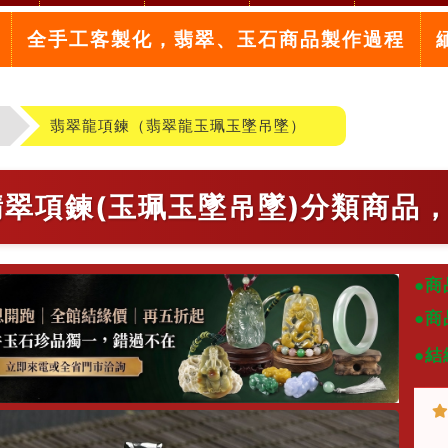
全手工客製化，翡翠、玉石商品製作過程
翡翠龍項鍊（翡翠龍玉珮玉墜吊墜）
5翡翠項鍊(玉珮玉墜吊墜)分類商品
●商
●商
●結