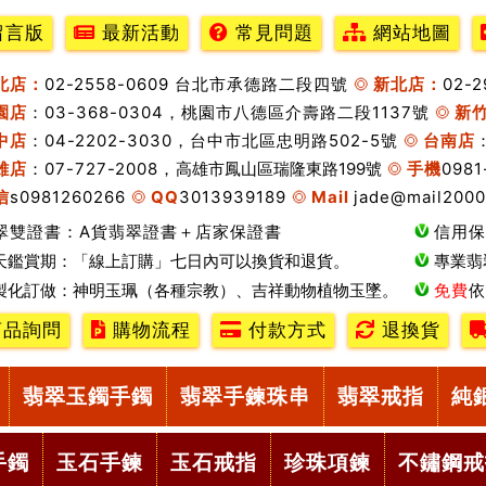
留言版
最新活動
常見問題
網站地圖
北店：
02-2558-0609 台北市承德路二段四號
新北店：
02-
園店
：03-368-0304，桃園市八德區介壽路二段1137號
新
中店
：04-2202-3030，台中市北區忠明路502-5號
台南店
雄店
：07-727-2008，
高雄市鳳山區瑞隆東路199號
手機
0981
信
s0981260266
QQ
3013939189
Mail
jade@mail2000
翠雙證書：A貨翡翠證書＋店家保證書
信用保
天鑑賞期：「線上訂購」七日內可以換貨和退貨。
專業翡
製化訂做：神明玉珮（各種宗教）、吉祥動物植物玉墜。
免費
依
品詢問
購物流程
付款方式
退換貨
翡翠玉鐲手鐲
翡翠手鍊珠串
翡翠戒指
純
手鐲
玉石手鍊
玉石戒指
珍珠項鍊
不鏽鋼戒