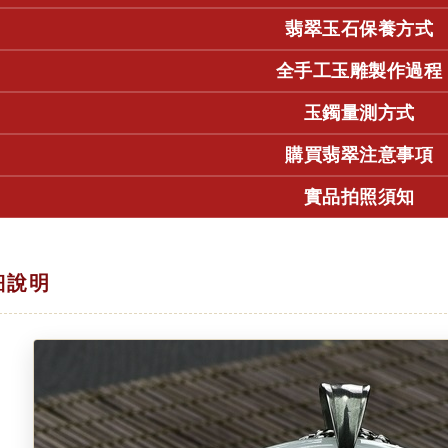
翡翠玉石保養方式
全手工玉雕製作過程
玉鐲量測方式
購買翡翠注意事項
實品拍照須知
細說明