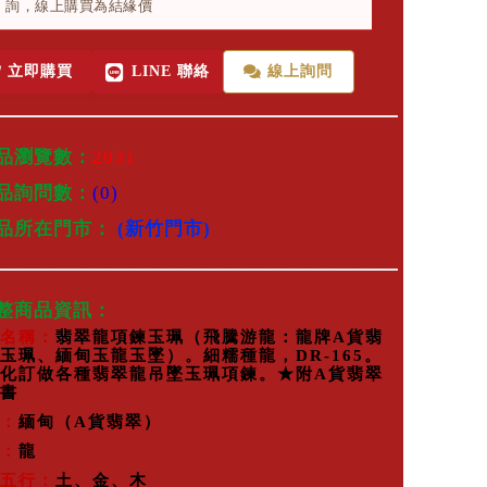
詢，線上購買為結緣價
立即購買
LINE 聯絡
線上詢問
品瀏覽數：
2031
品詢問數：
(0)
商品所在門市：
(新竹門市)
完整商品資訊：
名稱：
翡翠龍項鍊玉珮（飛騰游龍：龍牌A貨翡
玉珮、緬甸玉龍玉墜）。細糯種龍，DR-165。
化訂做各種翡翠龍吊墜玉珮項鍊。★附A貨翡翠
書
：
緬甸（A貨翡翠）
：
龍
五行
：
土、金、木