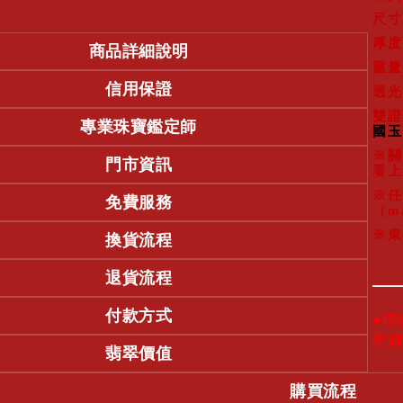
尺寸
厚度
商品詳細說明
重量
信用保證
透光
雙證
專業珠寶鑑定師
國玉
※關
門市資訊
看上
※任
免費服務
（m
※東
換貨流程
退貨流程
付款方式
●
們
翡翠價值
購買流程