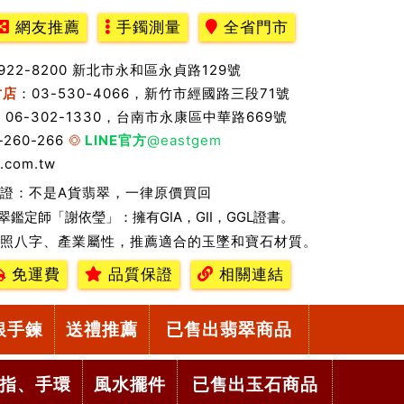
網友推薦
手鐲測量
全省門市
2922-8200 新北市永和區永貞路129號
竹店
：03-530-4066，新竹市經國路三段71號
：06-302-1330，台南市永康區中華路669號
-260-266
LINE官方
@eastgem
.com.tw
證：不是A貨翡翠，一律原價買回
翠鑑定師「謝依瑩」：擁有GIA，GII，GGL證書。
照八字、產業屬性，推薦適合的玉墜和寶石材質。
免運費
品質保證
相關連結
銀手鍊
送禮推薦
已售出翡翠商品
指、手環
風水擺件
已售出玉石商品