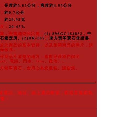
：
長度約5.65公分，寬度約3.95公分
：
約0.7公分
：
約29.95克
度：
20-45%
書，證書編號和出處：
(1) 896GC164852，中
石鑑定所。(2)DR-165，東方翡翠寶石保證書
於此商品的基本資料，以及相關商品的照片，請
面敘述。
何商品不清楚的地方，都歡迎跟我們詢問
ail、電話、門市、line、微信）。
方翡翠寶石，會用心為您服務。謝謝您。
聯絡電話、地址、線上通訊帳號，歡迎直接跟我
聯繫：