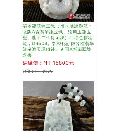
翡翠龍項鍊玉珮（招財飛騰游龍：
龍牌A貨翡翠龍玉珮、緬甸玉龍玉
墜、龍十二生肖項鍊）白綠色糯種
龍，DR506。客製化訂做各種翡翠
龍吊墜玉珮項鍊。★附A貨翡翠雙
證書
結緣價：NT 15800元
原價：NT18100