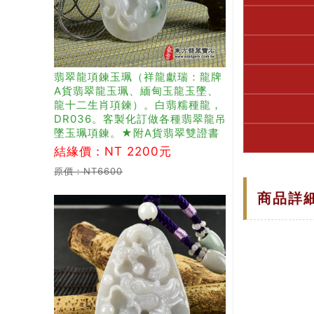
翡翠龍項鍊玉珮（祥龍獻瑞：龍牌
A貨翡翠龍玉珮、緬甸玉龍玉墜、
龍十二生肖項鍊）。白翡糯種龍，
DR036。客製化訂做各種翡翠龍吊
墜玉珮項鍊。★附A貨翡翠雙證書
結緣價：NT 2200元
原價：NT6600
商品詳