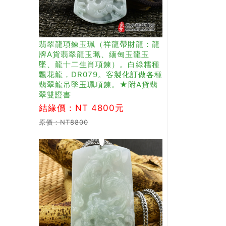
翡翠龍項鍊玉珮（祥龍帶財龍：龍
牌A貨翡翠龍玉珮、緬甸玉龍玉
墜、龍十二生肖項鍊）。白綠糯種
飄花龍，DR079。客製化訂做各種
翡翠龍吊墜玉珮項鍊。★附A貨翡
翠雙證書
結緣價：NT 4800元
原價：NT8800