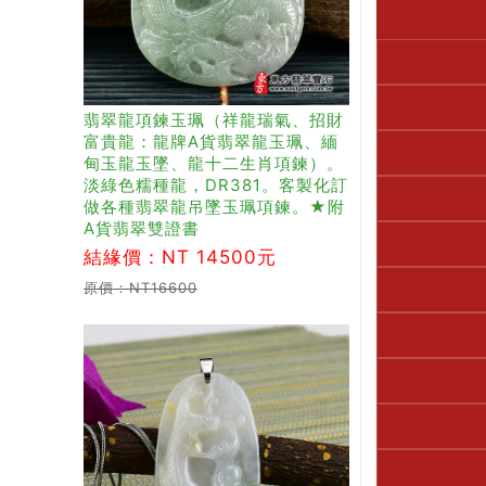
翡翠龍項鍊玉珮（祥龍瑞氣、招財
富貴龍：龍牌A貨翡翠龍玉珮、緬
甸玉龍玉墜、龍十二生肖項鍊）。
淡綠色糯種龍，DR381。客製化訂
做各種翡翠龍吊墜玉珮項鍊。★附
A貨翡翠雙證書
結緣價：NT 14500元
原價：NT16600