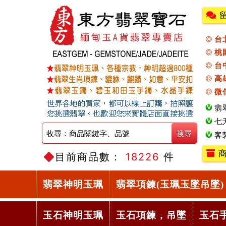
台
桃
台
高
微
翡
七
客
商
目前商品數：
18226
件
翡翠神明玉珮
翡翠項鍊(玉珮玉墜吊墜)
玉石神明玉珮
玉石項鍊，吊墜
玉石