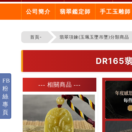
公司簡介
翡翠鑑定師
手工玉雕師
首頁-
翡翠項鍊(玉珮玉墜吊墜)分類商品
DR16
FB
--- 相關商品 ---
粉
絲
專
頁