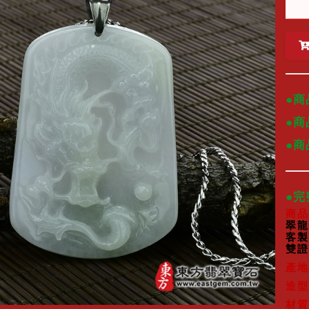
●商
●商
●
●
商品
翠龍
客製
雙證
產地
造型
材質