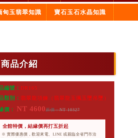
緬甸玉翡翠知識
寶石玉石水晶知識
，商品介紹
品編號：
DR165
品類別：
翡翠龍項鍊（翡翠龍玉珮玉墜吊墜）
NT 4600
緣價：
原價：
NT 10327
全館特價，結緣價再打五折起
※ 實際優惠價，歡迎來電、LINE 或親臨全省門市洽