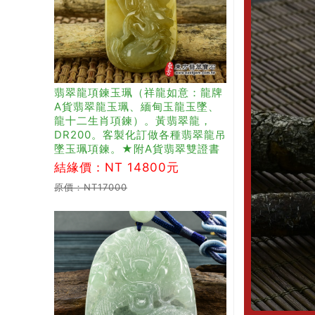
翡翠龍項鍊玉珮（祥龍如意：龍牌
A貨翡翠龍玉珮、緬甸玉龍玉墜、
龍十二生肖項鍊）。黃翡翠龍，
DR200。客製化訂做各種翡翠龍吊
墜玉珮項鍊。★附A貨翡翠雙證書
結緣價：NT 14800元
原價：NT17000