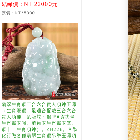
結緣價：NT 22000元
原價：NT25000
翡翠生肖猴三合六合貴人項鍊玉珮
（生肖屬猴，最適合配戴三合六合
貴人項鍊，鼠龍蛇：猴牌A貨翡翠
生肖猴玉珮、緬甸玉生肖猴玉墜、
猴十二生肖項鍊）。ZH228。客製
化訂做各種翡翠生肖猴吊墜玉珮項