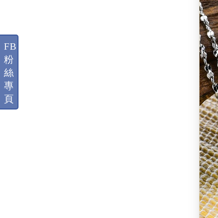
FB
粉
絲
專
頁