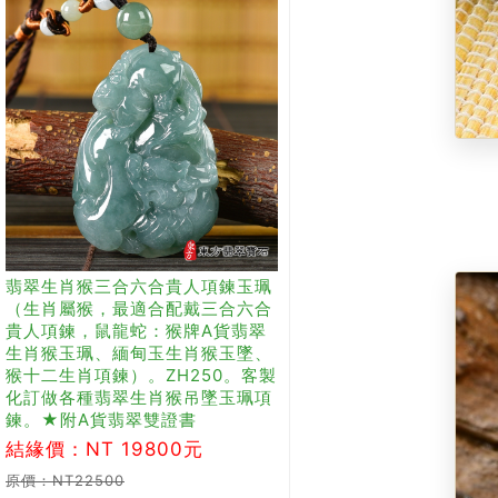
翡翠生肖猴三合六合貴人項鍊玉珮
（生肖屬猴，最適合配戴三合六合
貴人項鍊，鼠龍蛇：猴牌A貨翡翠
生肖猴玉珮、緬甸玉生肖猴玉墜、
猴十二生肖項鍊）。ZH250。客製
化訂做各種翡翠生肖猴吊墜玉珮項
鍊。★附A貨翡翠雙證書
結緣價：NT 19800元
原價：NT22500