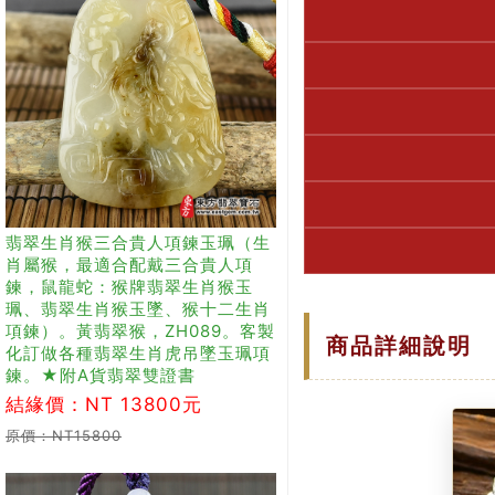
翡翠生肖猴三合貴人項鍊玉珮（生
肖屬猴，最適合配戴三合貴人項
鍊，鼠龍蛇：猴牌翡翠生肖猴玉
珮、翡翠生肖猴玉墜、猴十二生肖
項鍊）。黃翡翠猴，ZH089。客製
商品詳細說明
化訂做各種翡翠生肖虎吊墜玉珮項
鍊。★附A貨翡翠雙證書
結緣價：NT 13800元
原價：NT15800