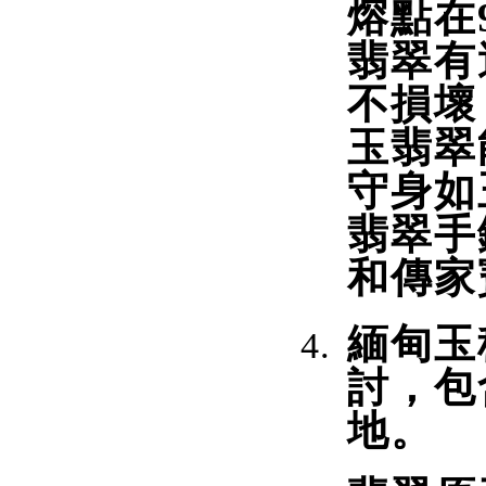
熔點在9
翡翠有
不損壞
玉翡翠
守身如
翡翠手
和傳家
緬甸玉
討，包
地。