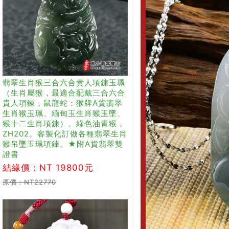
翡翠生肖猴三合六合貴人項鍊玉珮
（生肖屬猴，最適合配戴三合六合
貴人項鍊，鼠龍蛇：猴牌A貨翡翠
生肖猴玉珮、緬甸玉生肖猴玉墜、
猴十二生肖項鍊）。綠色油青猴，
ZH202。客製化訂做各種翡翠生肖
猴吊墜玉珮項鍊。★附A貨翡翠雙
證書
結緣價：NT 19800元
原價：NT22770