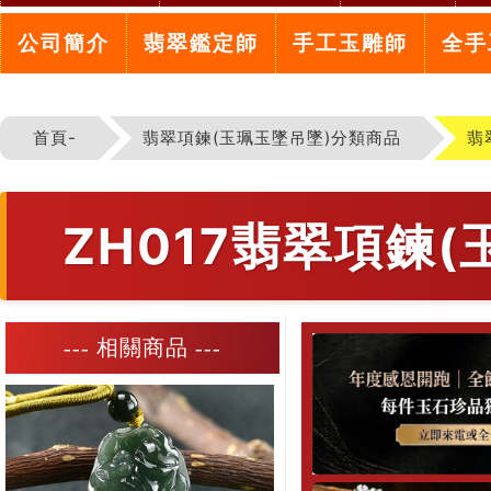
公司簡介
翡翠鑑定師
手工玉雕師
全手
首頁-
翡翠項鍊(玉珮玉墜吊墜)分類商品
翡
ZH017翡翠項鍊
--- 相關商品 ---