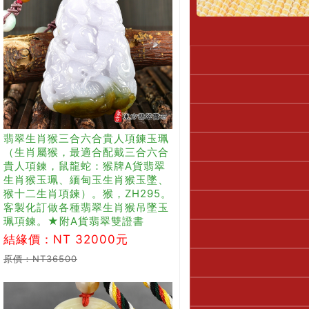
翡翠生肖猴三合六合貴人項鍊玉珮
（生肖屬猴，最適合配戴三合六合
貴人項鍊，鼠龍蛇：猴牌A貨翡翠
生肖猴玉珮、緬甸玉生肖猴玉墜、
猴十二生肖項鍊）。猴，ZH295。
客製化訂做各種翡翠生肖猴吊墜玉
珮項鍊。★附A貨翡翠雙證書
結緣價：NT 32000元
原價：NT36500