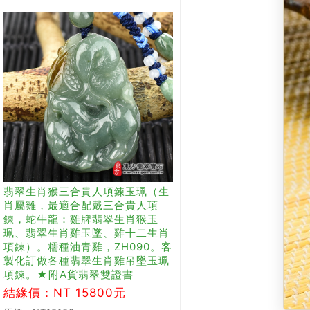
翡翠生肖猴三合貴人項鍊玉珮（生
肖屬雞，最適合配戴三合貴人項
鍊，蛇牛龍：雞牌翡翠生肖猴玉
珮、翡翠生肖雞玉墜、雞十二生肖
項鍊）。糯種油青雞，ZH090。客
製化訂做各種翡翠生肖雞吊墜玉珮
項鍊。★附A貨翡翠雙證書
結緣價：NT 15800元