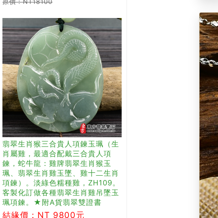
原價：NT18100
翡翠生肖猴三合貴人項鍊玉珮（生
肖屬雞，最適合配戴三合貴人項
鍊，蛇牛龍：雞牌翡翠生肖猴玉
珮、翡翠生肖雞玉墜、雞十二生肖
項鍊）。淡綠色糯種雞，ZH109。
客製化訂做各種翡翠生肖雞吊墜玉
珮項鍊。★附A貨翡翠雙證書
結緣價：NT 9800元