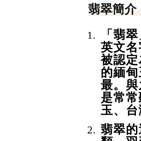
翡翠簡介
「翡翠
英文名
被認定
的緬甸
最。與
是常常
玉、台
翡翠的