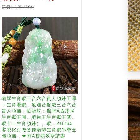
原價：NT11300
翡翠生肖猴三合六合貴人項鍊玉珮
（生肖屬猴，最適合配戴三合六合
貴人項鍊，鼠龍蛇：猴牌A貨翡翠
生肖猴玉珮、緬甸玉生肖猴玉墜、
猴十二生肖項鍊）。猴，ZH283。
客製化訂做各種翡翠生肖猴吊墜玉
珮項鍊。★附A貨翡翠雙證書