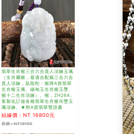
翡翠生肖猴三合六合貴人項鍊玉珮
（生肖屬猴，最適合配戴三合六合
貴人項鍊，鼠龍蛇：猴牌A貨翡翠
生肖猴玉珮、緬甸玉生肖猴玉墜、
猴十二生肖項鍊）。猴，ZH264。
客製化訂做各種翡翠生肖猴吊墜玉
珮項鍊。★附A貨翡翠雙證書
結緣價：NT 16800元
原價：NT19100