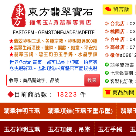
留言版
台北店：
0
桃園店
：0
台中店
：04
高雄店
：07
微信
s0981
翡翠雙證書
七天鑑賞期
客製化訂做
商品詢問
目前商品數：
18223
件
翡翠神明玉珮
翡翠項鍊(玉珮玉墜吊墜)
翡翠
玉石神明玉珮
玉石項鍊，吊墜
玉石手鐲
玉