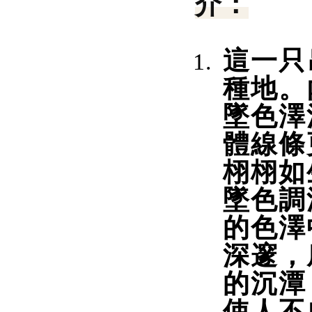
介：
這一只
種地。
墜色澤
體線條
栩栩如
墜色調
的色澤
深邃，
的沉潭
使人不