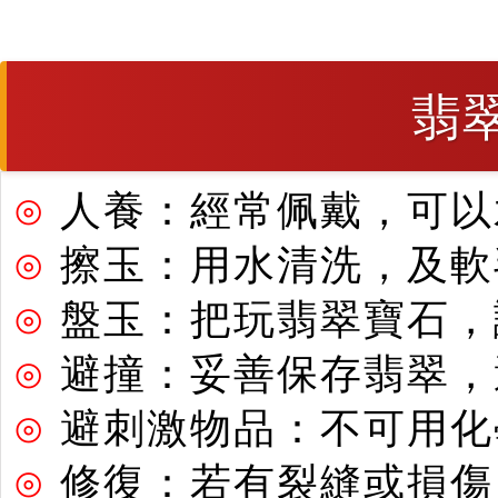
翡
⊙
人養：經常佩戴，可以
⊙
擦玉：用水清洗，及軟
⊙
盤玉：把玩翡翠寶石，
⊙
避撞：妥善保存翡翠，
⊙
避刺激物品：不可用化
⊙
修復：若有裂縫或損傷