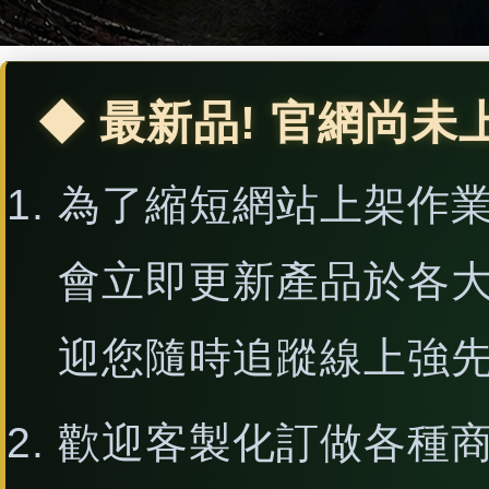
◆ 最新品! 官網尚未
為了縮短網站上架作
會立即更新產品於各
迎您隨時追蹤線上強
歡迎客製化訂做各種