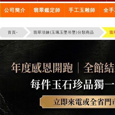
公司簡介
翡翠鑑定師
手工玉雕師
全手
首頁-
翡翠項鍊(玉珮玉墜吊墜)分類商品
翡