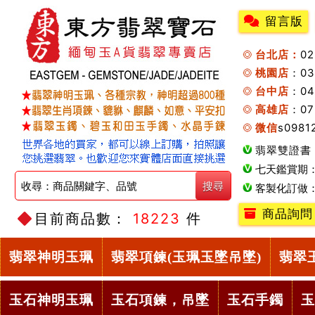
留言版
台北店：
0
桃園店
：0
台中店
：04
高雄店
：07
微信
s0981
翡翠雙證書
七天鑑賞期
客製化訂做
商品詢問
目前商品數：
18223
件
翡翠神明玉珮
翡翠項鍊(玉珮玉墜吊墜)
翡翠
玉石神明玉珮
玉石項鍊，吊墜
玉石手鐲
玉