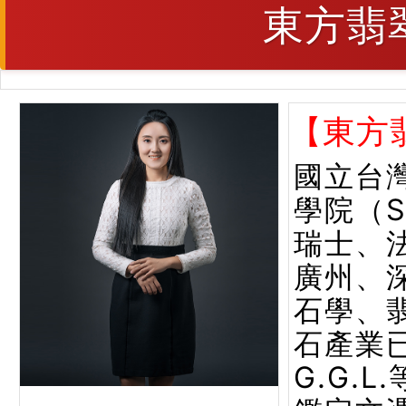
東方翡
【東方
國立台
學院（
瑞士、
廣州、
石學、
石產業已
G.G.