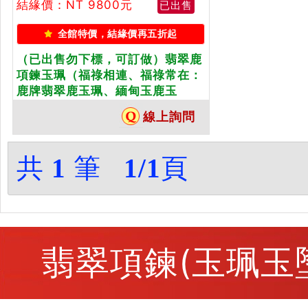
結緣價：NT 9800元
已出售
全館特價，結緣價再五折起
（已出售勿下標，可訂做）翡翠鹿
項鍊玉珮（福祿相連、福祿常在：
鹿牌翡翠鹿玉珮、緬甸玉鹿玉
墜）。淡綠色糯種鹿，DE001。客
線上詢問
製化訂做各種翡翠鹿吊墜玉珮項
鍊。★附A貨翡翠雙證書
共
1
筆
1/1
頁
翡翠項鍊(玉珮玉