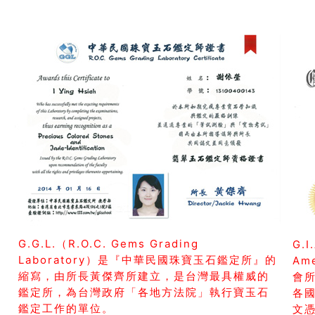
G.G.L.（R.O.C. Gems Grading
G.I
Laboratory）是『中華民國珠寶玉石鑑定所』的
Am
縮寫，由所長黃傑齊所建立，是台灣最具權威的
會所
鑑定所，為台灣政府「各地方法院」執行寶玉石
各
鑑定工作的單位。
文