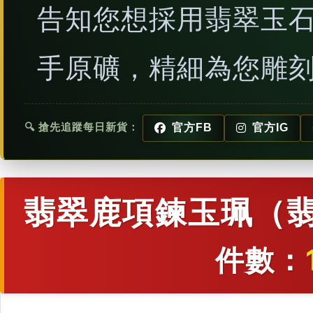
告知您想採用翡翠玉
手原礦，精細為您雕
🔍 搶先追蹤每日新貨：
官方FB
官方IG
翡翠鹿項鍊玉珮（翡
件數：