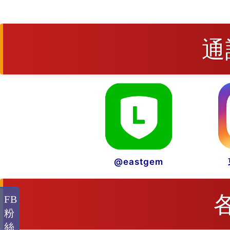
通
@eastgem
FB
粉
絲