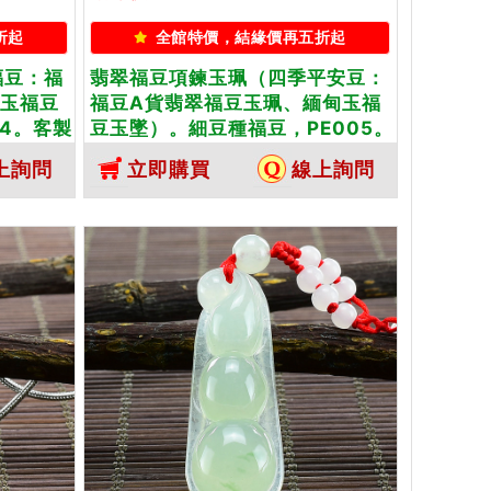
折起
全館特價，結緣價再五折起
福豆：福
翡翠福豆項鍊玉珮（四季平安豆：
甸玉福豆
福豆A貨翡翠福豆玉珮、緬甸玉福
04。客製
豆玉墜）。細豆種福豆，PE005。
玉珮項
客製化訂做各種翡翠福豆吊墜玉珮
上詢問
立即購買
線上詢問
項鍊。★附A貨翡翠雙證書