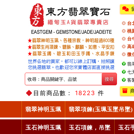
台
桃
台
高
微
翡
七
客
目前商品數：
18223
件
翡翠神明玉珮
翡翠項鍊(玉珮玉墜吊墜)
玉石神明玉珮
玉石項鍊，吊墜
玉石