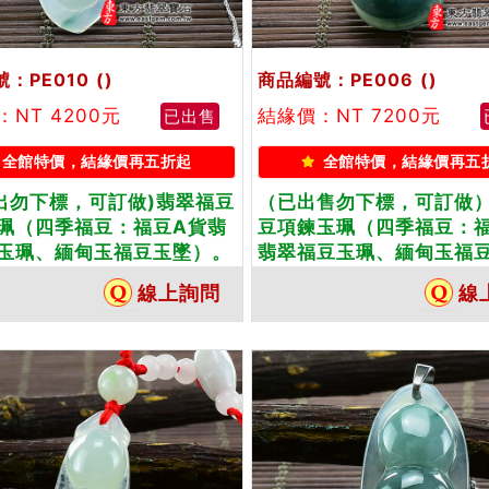
：PE010
()
商品編號：PE006
()
：NT 4200元
結緣價：NT 7200元
已出售
全館特價，結緣價再五折起
全館特價，結緣價再五
售出勿下標，可訂做)翡翠福豆
（已出售勿下標，可訂做
珮（四季福豆：福豆A貨翡
豆項鍊玉珮（四季福豆：
玉珮、緬甸玉福豆玉墜）。
翡翠福豆玉珮、緬甸玉福
翡福豆，PE010。客製化訂
墜）。油青種帶湖水藍飄
線上詢問
線
翡翠福豆吊墜玉珮項鍊。★
豆，PE006。客製化訂做
翡翠雙證書
福豆吊墜玉珮項鍊。★附
雙證書