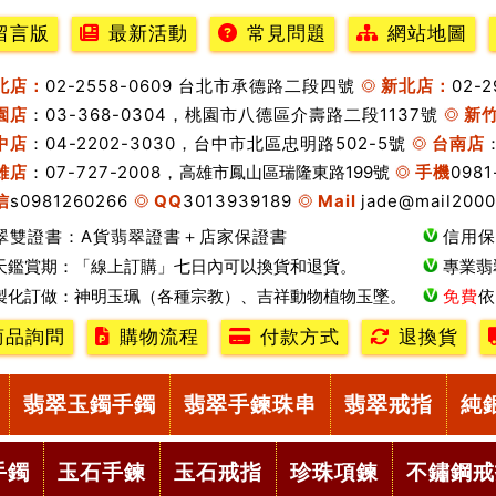
留言版
最新活動
常見問題
網站地圖
北店：
02-2558-0609 台北市承德路二段四號
新北店：
02-
園店
：03-368-0304，桃園市八德區介壽路二段1137號
新
中店
：04-2202-3030，台中市北區忠明路502-5號
台南店
雄店
：07-727-2008，
高雄市鳳山區瑞隆東路199號
手機
0981
信
s0981260266
QQ
3013939189
Mail
jade@mail2000
翠雙證書：A貨翡翠證書＋店家保證書
信用保
天鑑賞期：「線上訂購」七日內可以換貨和退貨。
專業翡
製化訂做：神明玉珮（各種宗教）、吉祥動物植物玉墜。
免費
依
商品詢問
購物流程
付款方式
退換貨
翡翠玉鐲手鐲
翡翠手鍊珠串
翡翠戒指
純
手鐲
玉石手鍊
玉石戒指
珍珠項鍊
不鏽鋼戒