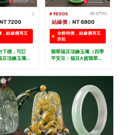
(新北門市)
# PE004
(新北門市)
# PE
NT 6800
結緣價：
NT 8800
結緣
價，結緣價再五
全館特價，結緣價再五
全
折起
折
項鍊玉珮（四季
翡翠福豆項鍊玉珮（四季
（已
福豆A貨翡翠福
福豆：福豆A貨翡翠福豆
做）
緬甸玉福豆玉
玉珮、緬甸玉福豆玉
（四
豆種福豆，
墜）。糯種福豆，
翠福
。客製化訂做各種
PE004。客製化訂做各種
玉墜
吊墜玉珮項鍊。
翡翠福豆吊墜玉珮項鍊。
PE
翡翠雙證書
★附A貨翡翠雙證書
翡翠
★附