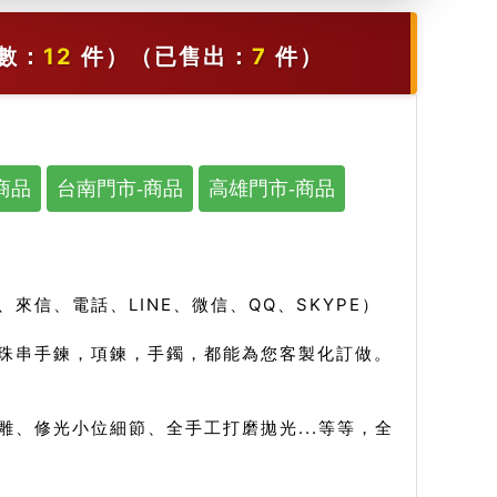
數：
12
件）
（已售出：
7
件）
商品
台南門市-商品
高雄門市-商品
信、電話、LINE、微信、QQ、SKYPE）
珠串手鍊，項鍊，手鐲，都能為您客製化訂做。
、修光小位細節、全手工打磨拋光...等等，全