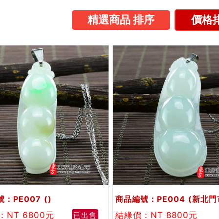
精選商品 排序
價格排
：PE007
()
商品編號：PE004
(新北門
：NT 6800元
結緣價：NT 8800元
已出售