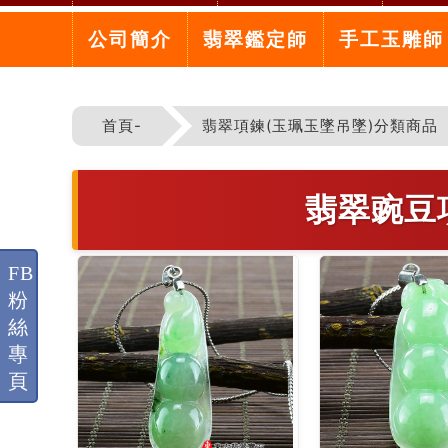
公司簡介
翡翠鑑定師
手工玉雕師
首頁-
翡翠項鍊(玉珮玉墜吊墜)分類商品
翡翠豌豆
FB
粉
絲
專
頁