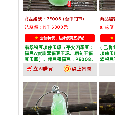
商品編號：PE008
(台中門市)
商品編號
結緣價：NT 6800元
結緣價
全館特價，結緣價再五折起
翡翠福豆項鍊玉珮（平安四季豆：
( 已
福豆A貨翡翠福豆玉珮、緬甸玉福
項鍊玉
豆玉墜）。糯豆種福豆，PE008。
翠福豆
客製化訂做各種翡翠福豆吊墜玉珮
糯種白
立即購買
線上詢問
項鍊。★附A貨翡翠雙證書
做各種
附A貨