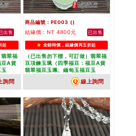
商品編號：PE003
()
結緣價：NT 4800元
已出售
已出售
折起
全館特價，結緣價再五折起
）翡翠福
（已出售勿下標，可訂做）翡翠福
福豆A貨
豆項鍊玉珮（四季福豆：福豆A貨
豆玉
翡翠福豆玉珮、緬甸玉福豆玉
綠花福
墜）。糯種福豆，PE003。客製化
上詢問
線上詢問
各種翡翠
訂做各種翡翠福豆吊墜玉珮項鍊。
A貨翡翠
★附A貨翡翠雙證書