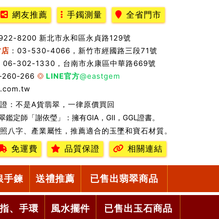
網友推薦
手鐲測量
全省門市
2922-8200 新北市永和區永貞路129號
竹店
：03-530-4066，新竹市經國路三段71號
：06-302-1330，台南市永康區中華路669號
-260-266
LINE官方
@eastgem
.com.tw
證：不是A貨翡翠，一律原價買回
翠鑑定師「謝依瑩」：擁有GIA，GII，GGL證書。
照八字、產業屬性，推薦適合的玉墜和寶石材質。
免運費
品質保證
相關連結
銀手鍊
送禮推薦
已售出翡翠商品
指、手環
風水擺件
已售出玉石商品