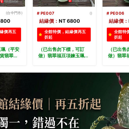
# PE006
# PE005
()
()
6800
結緣價：
NT 7200
結緣價：
緣價再五
全館特價，結緣價再五
全館特
折起
折起
標，可訂
（已出售勿下標，可訂
翡翠福豆
項鍊玉珮
做）翡翠福豆項鍊玉珮
平安豆：
：福豆A貨
（四季福豆：福豆A貨翡
豆玉珮、
、緬甸玉福
翠福豆玉珮、緬甸玉福豆
墜）。細
底青福豆，
玉墜）。油青種帶湖水藍
PE005
製化訂做各種
飄綠花福豆，PE006。客
翡翠福豆
玉珮項鍊。
製化訂做各種翡翠福豆吊
★附A貨
雙證書
墜玉珮項鍊。★附A貨翡
翠雙證書