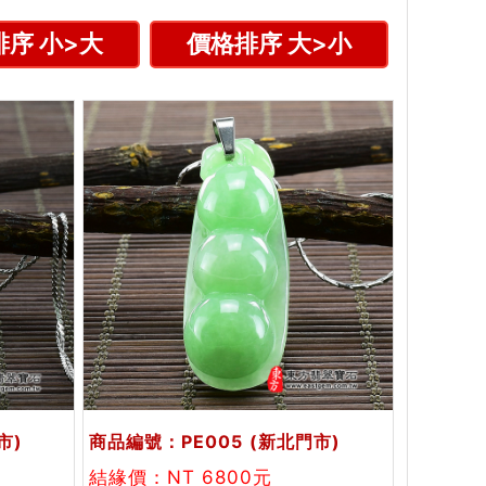
序 小>大
價格排序 大>小
市)
商品編號：PE005
(新北門市)
結緣價：NT 6800元