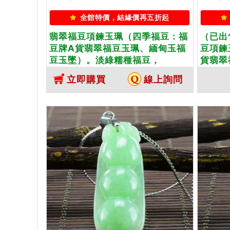
全館特價，結緣價再五折起
翡翠福豆項鍊玉珮（四季福豆：福
（已出
豆牌A貨翡翠福豆玉珮、緬甸玉福
豆項鍊
豆玉墜）。淡綠糯種福豆，
貨翡翠
PE001。客製化訂做各種翡翠福豆
墜）。
立即購買
線上詢問
吊墜玉珮項鍊。★附A貨翡翠雙證
化訂做
書
鍊。★