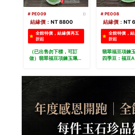
# PE008
(台中門市)
# PE007
()
結緣價：
NT 6800
結緣價：
NT 
再五
全館特價，結緣價再五
全館特價，結
折起
折起
訂
翡翠福豆項鍊玉珮（平安
（已出售勿下
珮
四季豆：福豆A貨翡翠福
做）翡翠福豆
貨翡
豆玉珮、緬甸玉福豆玉
（平安四季豆
福豆
墜）。糯豆種福豆，
翡翠福豆玉珮
福
PE008。客製化訂做各種
豆玉墜）。白
化訂做
翡翠福豆吊墜玉珮項鍊。
PE007。客
珮項
★附A貨翡翠雙證書
翡翠福豆吊墜
證書
★附A貨翡翠