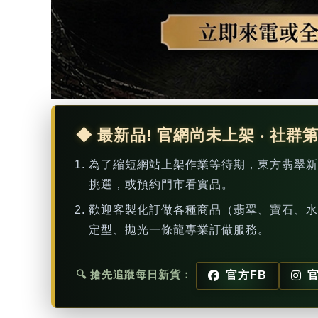
◆ 最新品! 官網尚未上架 ‧ 社群
為了縮短網站上架作業等待期，東方翡翠
挑選，或預約門市看實品。
歡迎客製化訂做各種商品（翡翠、寶石、水
定型、拋光一條龍專業訂做服務。
🔍 搶先追蹤每日新貨：
官方FB
官