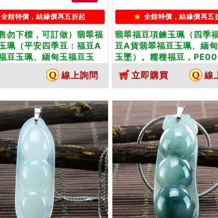
全館特價，結緣價再五折起
全館特價，結緣價再五
售勿下標，可訂做）翡翠福
翡翠福豆項鍊玉珮（四季
玉珮（平安四季豆：福豆A
豆A貨翡翠福豆玉珮、緬
福豆玉珮、緬甸玉福豆玉
玉墜）。糯種福豆，PE0
白底青福豆，PE007。客製
化訂做各種翡翠福豆吊墜
線上詢問
立即購買
線
各種翡翠福豆吊墜玉珮項
鍊。★附A貨翡翠雙證書
附A貨翡翠雙證書