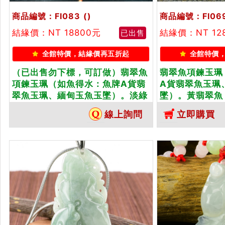
商品編號：FI083
()
商品編號：FI06
結緣價：NT 18800元
結緣價：NT 12
已出售
全館特價，結緣價再五折起
全館特價
（已出售勿下標，可訂做）翡翠魚
翡翠魚項鍊玉珮
項鍊玉珮（如魚得水：魚牌A貨翡
A貨翡翠魚玉珮
翠魚玉珮、緬甸玉魚玉墜）。淡綠
墜）。黃翡翠魚，
色糯種魚，FI083。客製化訂做各
訂做各種翡翠魚
線上詢問
立即購買
種翡翠魚吊墜玉珮項鍊。★附A貨
附A貨翡翠雙證
翡翠雙證書