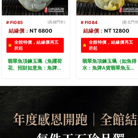
# FI084
(新北門市)
# FI083
結緣價：
NT 12800
結緣價：
NT 18800
全館特價，結緣價再五
全館特價，結緣價再五
折起
折起
翡翠魚項鍊玉珮（如魚得
（已出售勿下標，可訂
水：魚牌A貨翡翠魚玉
做）翡翠魚項鍊玉珮（如
珮、緬甸玉魚玉墜）。黃
魚得水：魚牌A貨翡翠魚
翡翠魚，FI084。客製化
玉珮、緬甸玉魚玉墜）。
訂做各種翡翠魚吊墜玉珮
淡綠色糯種魚，FI083。
項鍊。★附A貨翡翠雙證
客製化訂做各種翡翠魚吊
書
墜玉珮項鍊。★附A貨翡
翠雙證書