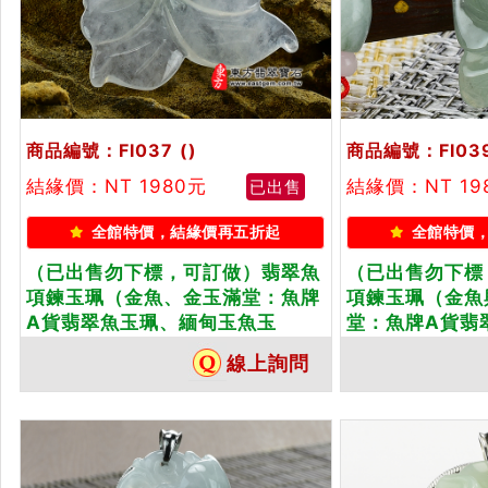
商品編號：FI037
()
商品編號：FI03
結緣價：NT 1980元
結緣價：NT 19
已出售
全館特價，結緣價再五折起
全館特價
（已出售勿下標，可訂做）翡翠魚
（已出售勿下標
項鍊玉珮（金魚、金玉滿堂：魚牌
項鍊玉珮（金魚
A貨翡翠魚玉珮、緬甸玉魚玉
堂：魚牌A貨翡
墜）。白翡飄綠花魚，FI037。客
魚玉墜）。淡綠糯
線上詢問
製化訂做各種翡翠魚吊墜玉珮項
客製化訂做各種
鍊。★附A貨翡翠雙證書
鍊。★附A貨翡