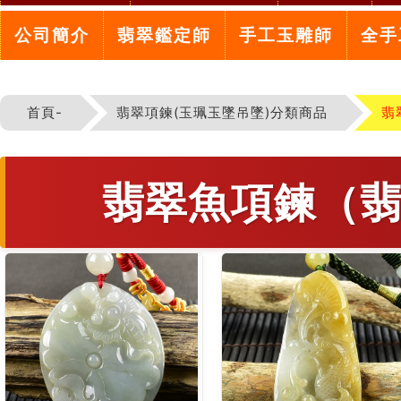
公司簡介
翡翠鑑定師
手工玉雕師
全手
首頁-
翡翠項鍊(玉珮玉墜吊墜)分類商品
翡
翡翠魚項鍊（翡