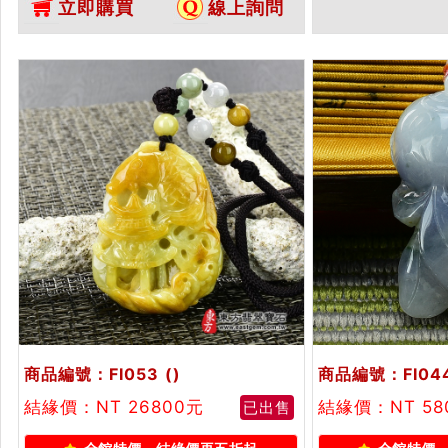
立即購買
線上詢問
墜玉珮項鍊。★附A貨翡翠雙證書
種翡翠魚吊墜玉
翡翠雙證書
商品編號：FI053
()
商品編號：FI04
結緣價：NT 26800元
結緣價：NT 5
已出售