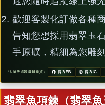
迎您隨時追蹤線上強
歡迎客製化訂做各種
告知您想採用翡翠玉
手原礦，精細為您雕
🔍 搶先追蹤每日新貨：
官方FB
官方IG
翡翠魚項鍊（翡翠魚