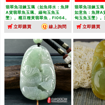
翡翠魚項鍊玉珮（如魚得水：魚牌
翡翠魚項鍊玉珮
A貨翡翠魚玉珮、緬甸玉魚玉
如意魚：魚牌A
墜）。糯豆種黃翡翠魚，FI064。
甸玉魚玉墜）。
客製化訂做各種翡翠魚吊墜玉珮項
魚，FI081。
立即購買
線上詢問
立即購買
鍊。★附A貨翡翠雙證書
魚吊墜玉珮項鍊
證書