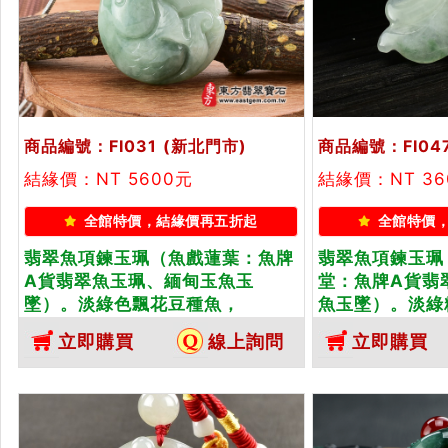
商品編號：FI031
(新北門市)
商品編號：FI04
結緣價：NT 5600元
結緣價：NT 36
全館特價，結緣價再五折起
全館特價
翡翠魚項鍊玉珮（魚戲蓮葉：魚牌
翡翠魚項鍊玉珮
A貨翡翠魚玉珮、緬甸玉魚玉
堂：魚牌A貨翡
墜）。淡綠色飄花豆種魚，
魚玉墜）。淡綠
FI031。客製化訂做各種翡翠魚吊
FI047。客製
立即購買
線上詢問
立即購買
墜玉珮項鍊。★附A貨翡翠雙證書
墜玉珮項鍊。★