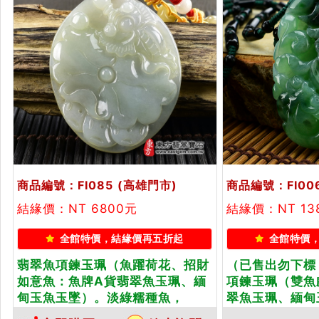
商品編號：FI085
(高雄門市)
商品編號：FI00
結緣價：NT 6800元
結緣價：NT 13
全館特價，結緣價再五折起
全館特價
翡翠魚項鍊玉珮（魚躍荷花、招財
（已售出勿下標
如意魚：魚牌A貨翡翠魚玉珮、緬
項鍊玉珮（雙魚
甸玉魚玉墜）。淡綠糯種魚，
翠魚玉珮、緬甸
FI085。客製化訂做各種翡翠魚吊
種走綠魚，FI0