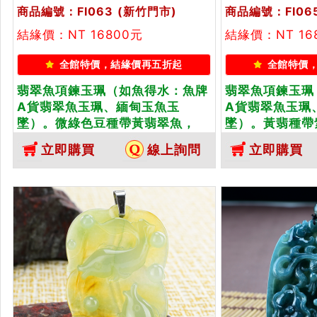
商品編號：FI063
(新竹門市)
商品編號：FI06
結緣價：NT 16800元
結緣價：NT 16
全館特價，結緣價再五折起
全館特價
翡翠魚項鍊玉珮（如魚得水：魚牌
翡翠魚項鍊玉珮
A貨翡翠魚玉珮、緬甸玉魚玉
A貨翡翠魚玉珮
墜）。微綠色豆種帶黃翡翠魚，
墜）。黃翡種帶
FI063。客製化訂做各種翡翠魚吊
FI065。客製
立即購買
線上詢問
立即購買
墜玉珮項鍊。★附A貨翡翠雙證書
墜玉珮項鍊。★