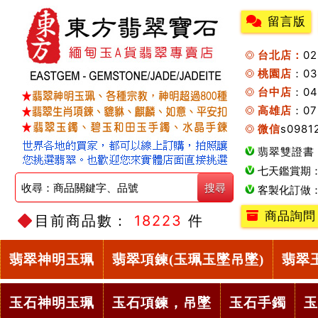
留言版
台北店：
0
桃園店
：0
台中店
：04
高雄店
：07
微信
s0981
翡翠雙證書
七天鑑賞期
客製化訂做
商品詢問
目前商品數：
18223
件
翡翠神明玉珮
翡翠項鍊(玉珮玉墜吊墜)
翡翠
玉石神明玉珮
玉石項鍊，吊墜
玉石手鐲
玉