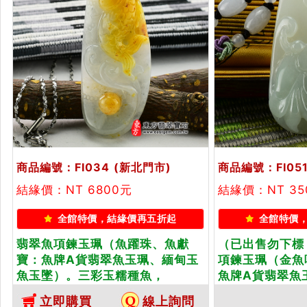
商品編號：FI034
(新北門市)
商品編號：FI05
結緣價：NT 6800元
結緣價：NT 3
全館特價，結緣價再五折起
全館特價
翡翠魚項鍊玉珮（魚躍珠、魚獻
（已出售勿下標
寶：魚牌A貨翡翠魚玉珮、緬甸玉
項鍊玉珮（金魚
魚玉墜）。三彩玉糯種魚，
魚牌A貨翡翠魚
FI034。客製化訂做各種翡翠魚吊
墜）。淡綠細豆種
立即購買
線上詢問
墜玉珮項鍊。★附A貨翡翠雙證書
製化訂做各種翡