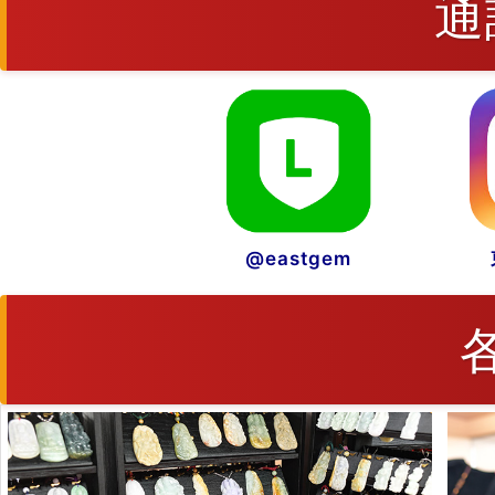
通
@eastgem