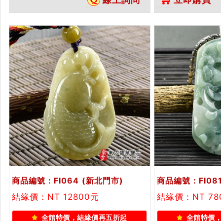
訂做各種翡翠魚吊墜玉珮項鍊。★
A貨翡翠雙證書
附A貨翡翠雙證書
商品編號：FI064
(新北門市)
商品編號：FI08
結緣價：NT 12800元
結緣價：NT 78
全館特價，結緣價再五折起
全館特價