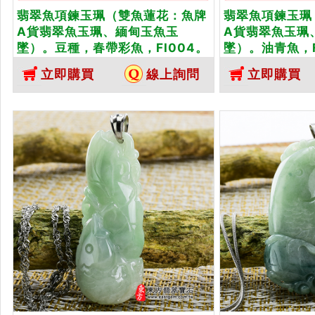
翡翠魚項鍊玉珮（雙魚蓮花：魚牌
翡翠魚項鍊玉珮
A貨翡翠魚玉珮、緬甸玉魚玉
A貨翡翠魚玉珮
墜）。豆種，春帶彩魚，FI004。
墜）。油青魚，F
客製化訂做各種翡翠魚吊墜玉珮項
做各種翡翠魚吊
立即購買
線上詢問
立即購買
鍊。★附A貨翡翠雙證書
A貨翡翠雙證書