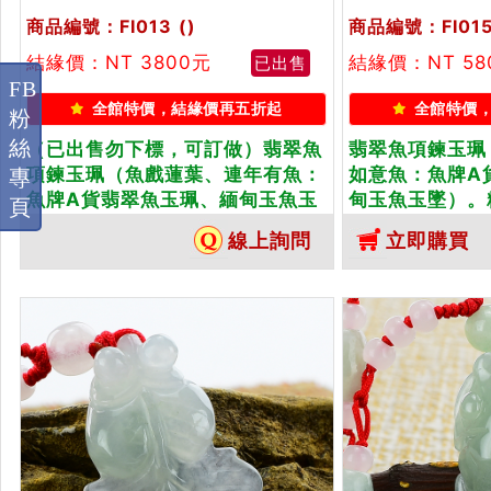
商品編號：FI013
()
商品編號：FI01
結緣價：NT 3800元
結緣價：NT 58
已出售
FB
全館特價，結緣價再五折起
全館特價
粉
絲
（已出售勿下標，可訂做）翡翠魚
翡翠魚項鍊玉珮
項鍊玉珮（魚戲蓮葉、連年有魚：
如意魚：魚牌A
專
魚牌A貨翡翠魚玉珮、緬甸玉魚玉
甸玉魚玉墜）。
頁
墜）。糯豆種魚，FI013。客製化
FI015。客製
線上詢問
立即購買
訂做各種翡翠魚吊墜玉珮項鍊。★
墜玉珮項鍊。★
附A貨翡翠雙證書