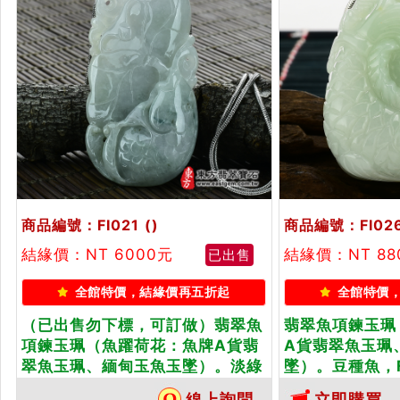
商品編號：FI021
()
商品編號：FI02
結緣價：NT 6000元
結緣價：NT 88
已出售
全館特價，結緣價再五折起
全館特價
（已出售勿下標，可訂做）翡翠魚
翡翠魚項鍊玉珮
項鍊玉珮（魚躍荷花：魚牌A貨翡
A貨翡翠魚玉珮
翠魚玉珮、緬甸玉魚玉墜）。淡綠
墜）。豆種魚，F
豆種，微飄花魚，FI021。客製化
做各種翡翠魚吊
線上詢問
立即購買