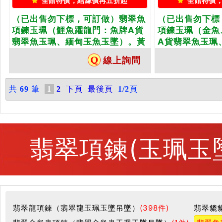
全館特價，結緣價再五折起
全館特價
（已出售勿下標，可訂做）翡翠魚
（已出售勿下標
項鍊玉珮（鯉魚躍龍門：魚牌A貨
項鍊玉珮（金魚
翡翠魚玉珮、緬甸玉魚玉墜）。黃
A貨翡翠魚玉珮
翡魚，FI053。客製化訂做各種翡
墜）。淡色紫羅蘭
線上詢問
翠魚吊墜玉珮項鍊。★附A貨翡翠
製化訂做各種翡
雙證書
鍊。★附A貨翡
共
69
筆
1
2
下頁
最後頁
1/2
頁
翡翠項鍊(玉珮玉
翡翠龍項鍊（翡翠龍玉珮玉墜吊墜）
(398件)
翡翠貔