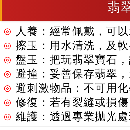
翡
⊙
人養：經常佩戴，可以
⊙
擦玉：用水清洗，及軟
⊙
盤玉：把玩翡翠寶石，
⊙
避撞：妥善保存翡翠，
⊙
避刺激物品：不可用化
⊙
修復：若有裂縫或損傷
⊙
維護：透過專業拋光處