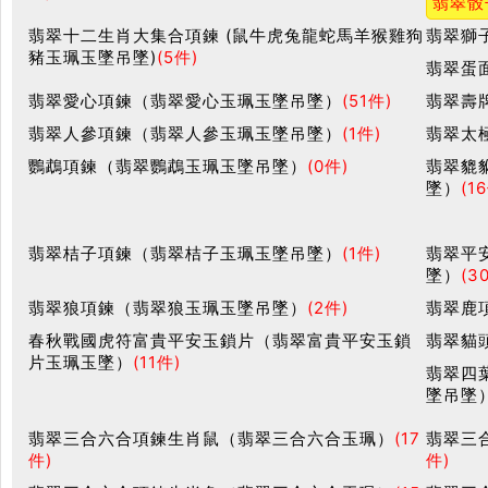
翡翠骰
翡翠十二生肖大集合項鍊 (鼠牛虎兔龍蛇馬羊猴雞狗
翡翠獅
豬玉珮玉墜吊墜)
(5件)
翡翠蛋
翡翠愛心項鍊（翡翠愛心玉珮玉墜吊墜）
(51件)
翡翠壽
翡翠人參項鍊（翡翠人參玉珮玉墜吊墜）
(1件)
翡翠太
鸚鵡項鍊（翡翠鸚鵡玉珮玉墜吊墜）
(0件)
翡翠貔
墜）
(1
翡翠桔子項鍊（翡翠桔子玉珮玉墜吊墜）
(1件)
翡翠平
墜）
(3
翡翠狼項鍊（翡翠狼玉珮玉墜吊墜）
(2件)
翡翠鹿
春秋戰國虎符富貴平安玉鎖片（翡翠富貴平安玉鎖
翡翠貓
片玉珮玉墜）
(11件)
翡翠四
墜吊墜
翡翠三合六合項鍊生肖鼠（翡翠三合六合玉珮）
(17
翡翠三
件)
件)