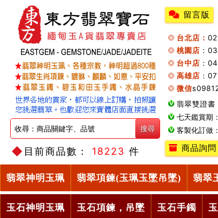
留言版
台北店：
0
桃園店
：0
台中店
：04
高雄店
：07
微信
s0981
翡翠雙證書
七天鑑賞期
客製化訂做
商品詢問
目前商品數：
18223
件
翡翠神明玉珮
翡翠項鍊(玉珮玉墜吊墜)
翡翠
玉石神明玉珮
玉石項鍊，吊墜
玉石手鐲
玉