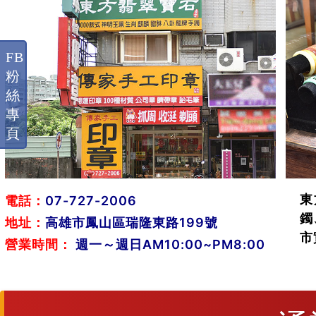
FB
粉
絲
專
頁
東
電話：
07-727-2006
鐲
地址：
高雄市鳳山區瑞隆東路199號
市
營業時間：
週一～週日AM10:00~PM8:00