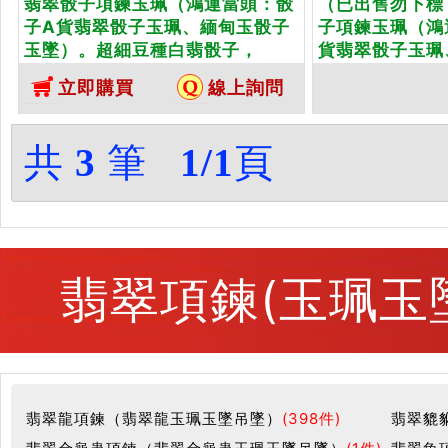
翡翠骰子項鍊玉珮（鴻運當頭：骰
（已出售勿下標
子A貨翡翠骰子玉珮、緬甸玉骰子
子項鍊玉珮（鴻
玉墜）。超細豆種白翡骰子，
貨翡翠骰子玉珮
CZ001。客製化訂做各種翡翠骰子
墜）。超細豆種
立即購買
線上詢問
吊墜玉珮項鍊。★附A貨翡翠雙證
製化訂做各種翡
書
鍊。★附A貨翡
共
3
筆
1/1
頁
翡翠項鍊(玉珮玉
翡翠龍項鍊（翡翠龍玉珮玉墜吊墜）
(398件)
翡翠貔