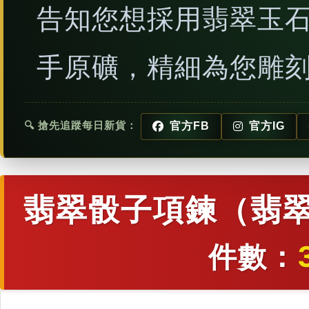
告知您想採用翡翠玉
手原礦，精細為您雕
🔍 搶先追蹤每日新貨：
官方FB
官方IG
翡翠骰子項鍊（翡翠
件數：