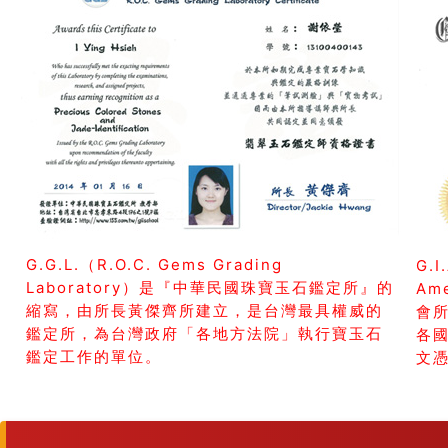
G.G.L.（R.O.C. Gems Grading
G.I
Laboratory）是『中華民國珠寶玉石鑑定所』的
Am
縮寫，由所長黃傑齊所建立，是台灣最具權威的
會所
鑑定所，為台灣政府「各地方法院」執行寶玉石
各
鑑定工作的單位。
文