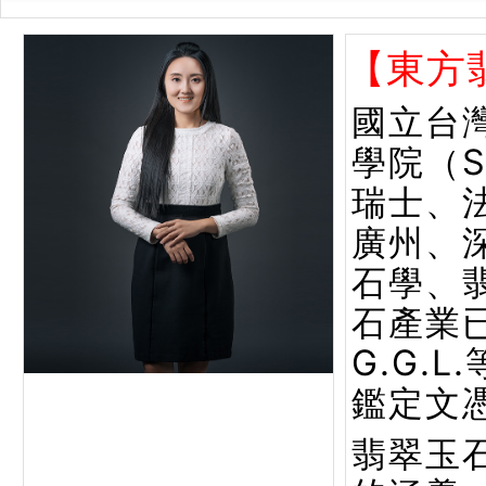
【東方
國立台
學院（
瑞士、
廣州、
石學、
石產業已
G.G.
鑑定文
翡翠玉