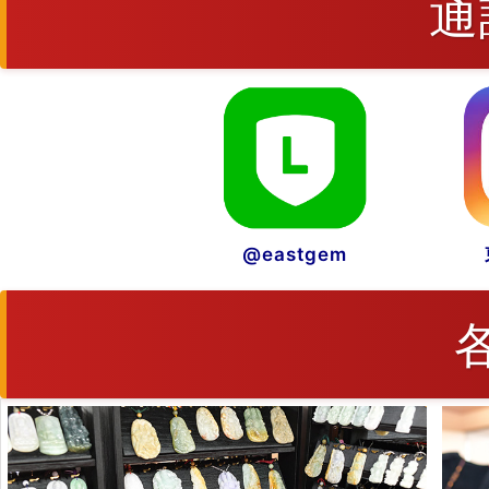
通
@eastgem