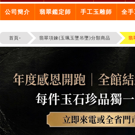
公司簡介
翡翠鑑定師
手工玉雕師
全手
首頁-
翡翠項鍊(玉珮玉墜吊墜)分類商品
翡