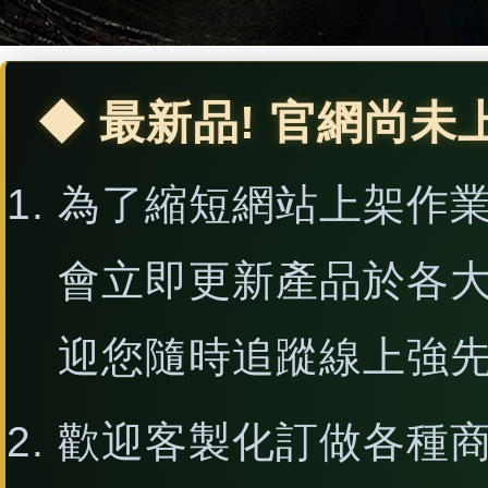
◆ 最新品! 官網尚未
為了縮短網站上架作
會立即更新產品於各
迎您隨時追蹤線上強
歡迎客製化訂做各種