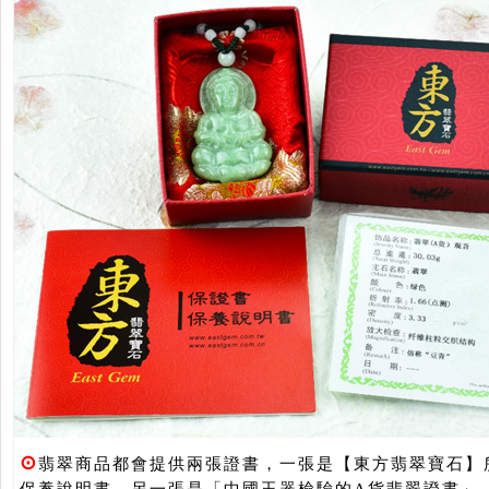
⊙
翡翠商品都會提供兩張證書，一張是【東方翡翠寶石】
保養說明書，另一張是「中國玉器檢驗的A貨翡翠證書」