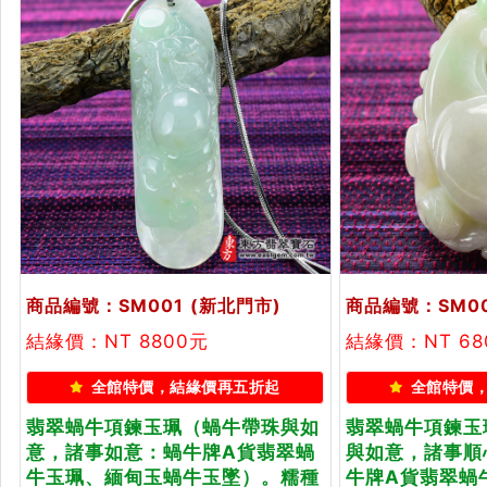
商品編號：SM001
(新北門市)
商品編號：SM0
結緣價：NT 8800元
結緣價：NT 68
全館特價，結緣價再五折起
全館特價
翡翠蝸牛項鍊玉珮（蝸牛帶珠與如
翡翠蝸牛項鍊玉
意，諸事如意：蝸牛牌A貨翡翠蝸
與如意，諸事順
牛玉珮、緬甸玉蝸牛玉墜）。糯種
牛牌A貨翡翠蝸