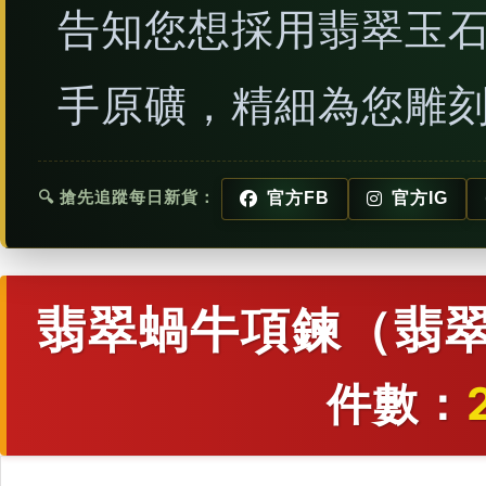
告知您想採用翡翠玉
手原礦，精細為您雕
🔍 搶先追蹤每日新貨：
官方FB
官方IG
翡翠蝸牛項鍊（翡翠
件數：