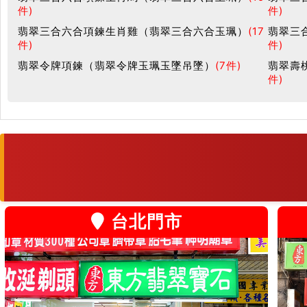
件)
件)
翡翠三合六合項鍊生肖雞（翡翠三合六合玉珮）
(17
翡翠三
件)
件)
翡翠令牌項鍊（翡翠令牌玉珮玉墜吊墜）
(7件)
翡翠壽
件)
台北門市