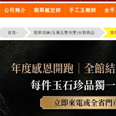
公司簡介
翡翠鑑定師
手工玉雕師
全手
首頁-
翡翠項鍊(玉珮玉墜吊墜)分類商品
翡