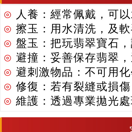
⊙
人養：經常佩戴，可以
⊙
擦玉：用水清洗，及軟
⊙
盤玉：把玩翡翠寶石，
⊙
避撞：妥善保存翡翠，
⊙
避刺激物品：不可用化
⊙
修復：若有裂縫或損傷
⊙
維護：透過專業拋光處