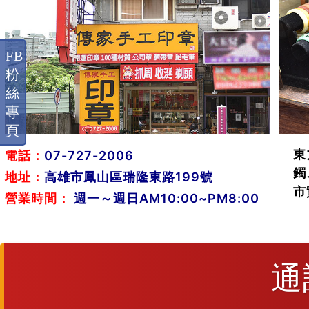
FB
粉
絲
專
頁
東
電話：
07-727-2006
鐲
地址：
高雄市鳳山區瑞隆東路199號
市
營業時間：
週一～週日AM10:00~PM8:00
通