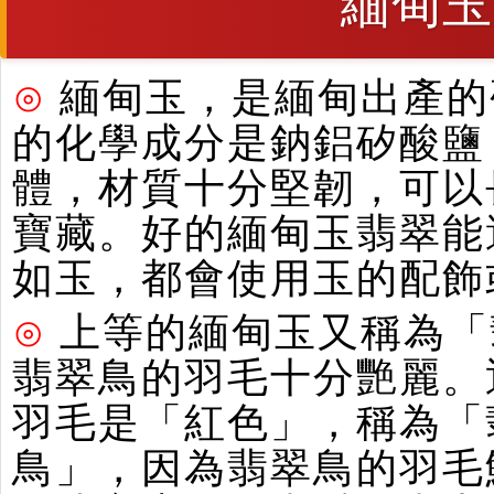
緬甸玉
⊙
緬甸玉，是緬甸出產的硬
的化學成分是鈉鋁矽酸鹽
體，材質十分堅韌，可以
寶藏。好的緬甸玉翡翠能
如玉，都會使用玉的配飾
⊙
上等的緬甸玉又稱為「
翡翠鳥的羽毛十分艷麗。
羽毛是「紅色」，稱為「
鳥」，因為翡翠鳥的羽毛