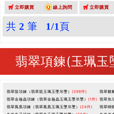
蝸牛，SM001。客製化訂做各種翡
牛玉墜）。白底
立即購買
線上詢問
立即購買
翠蝸牛吊墜玉珮項鍊。★附A貨翡
SM002。客
翠雙證書
牛吊墜玉珮項鍊
證書
共
2
筆
1/1
頁
翡翠項鍊(玉珮玉
翡翠龍項鍊（翡翠龍玉珮玉墜吊墜）
(398件)
翡翠貔
翡翠金龜蟲項鍊（翡翠金龜蟲玉珮玉墜吊墜）
(1件)
翡翠魚
翡翠鳳凰項鍊（翡翠鳳凰玉珮玉墜吊墜）
(24件)
翡翠蝴