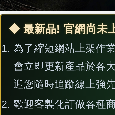
◆ 最新品! 官網尚未
為了縮短網站上架作
會立即更新產品於各
迎您隨時追蹤線上強
歡迎客製化訂做各種