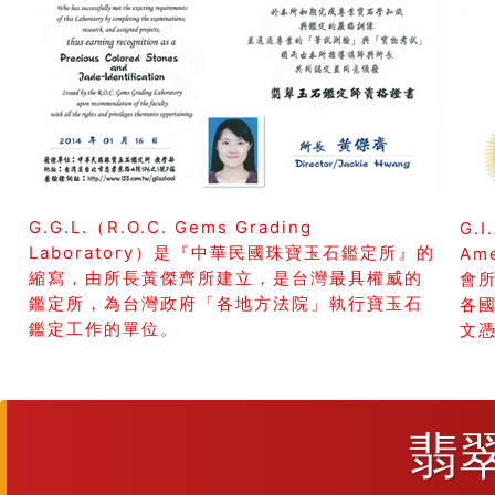
G.G.L.（R.O.C. Gems Grading
G.I
Laboratory）是『中華民國珠寶玉石鑑定所』的
Am
縮寫，由所長黃傑齊所建立，是台灣最具權威的
會所
鑑定所，為台灣政府「各地方法院」執行寶玉石
各
鑑定工作的單位。
文
翡