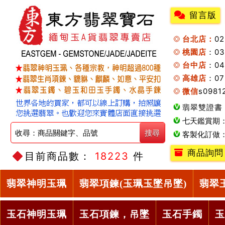
留言版
台北店：
0
桃園店
：0
台中店
：04
高雄店
：07
微信
s0981
翡翠雙證書
七天鑑賞期
客製化訂做
商品詢問
目前商品數：
18223
件
翡翠神明玉珮
翡翠項鍊(玉珮玉墜吊墜)
翡翠
玉石神明玉珮
玉石項鍊，吊墜
玉石手鐲
玉