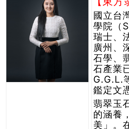
【東方
國立台
學院（
瑞士、
廣州、
石學、
石產業已
G.G.
鑑定文
翡翠玉
的涵養
美」。