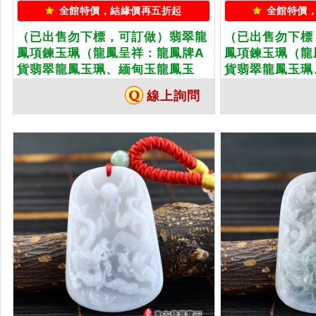
全館特價，結緣價再五折起
全館特價
（已出售勿下標，可訂做）翡翠龍
（已出售勿下標
鳳項鍊玉珮（龍鳳呈祥：龍鳳牌A
鳳項鍊玉珮（龍
貨翡翠龍鳳玉珮、緬甸玉龍鳳玉
貨翡翠龍鳳玉珮
墜）。綠色糯種龍鳳，DR555。客
墜）。綠色糯種
線上詢問
製化訂做各種翡翠龍鳳吊墜玉珮項
製化訂做各種翡
鍊。★附A貨翡翠雙證書
鍊。★附A貨翡