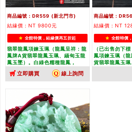
商品編號：DR559
(新北門市)
商品編號：DR5
結緣價：NT 9800元
結緣價：NT 12
全館特價，結緣價再五折起
全館特價
翡翠龍鳳項鍊玉珮（龍鳳呈祥：龍
（已出售勿下標
鳳牌A貨翡翠龍鳳玉珮、緬甸玉龍
鳳項鍊玉珮（龍
鳳玉墜）。白綠色糯種龍鳳，
貨翡翠龍鳳玉珮
DR559。客製化訂做各種翡翠龍鳳
墜）。白綠色糯
立即購買
線上詢問
吊墜玉珮項鍊。★附A貨翡翠雙證
DR560。客
書
吊墜玉珮項鍊。
書