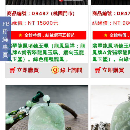
商品編號：DR487
(桃園門市)
商品編號：DR4
結緣價：NT 15800元
結緣價：NT 98
FB
粉
全館特價，結緣價再五折起
全館特價
絲
翡翠龍鳳項鍊玉珮（龍鳳呈祥：龍
翡翠龍鳳項鍊玉
專
鳳牌A貨翡翠龍鳳玉珮、緬甸玉龍
鳳牌A貨翡翠龍
頁
鳳玉墜）。綠色糯種龍鳳，
鳳玉墜）。白綠
DR487。客製化訂做各種翡翠龍鳳
DR478。客
立即購買
線上詢問
立即購買
吊墜玉珮項鍊。★附A貨翡翠雙證
吊墜玉珮項鍊。
書
書