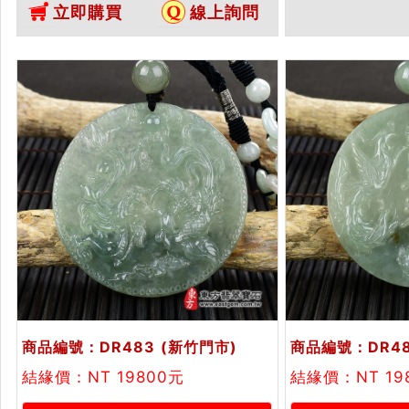
立即購買
線上詢問
FH050。客
書
吊墜玉珮項鍊。
書
商品編號：DR483
(新竹門市)
商品編號：DR4
結緣價：NT 19800元
結緣價：NT 19