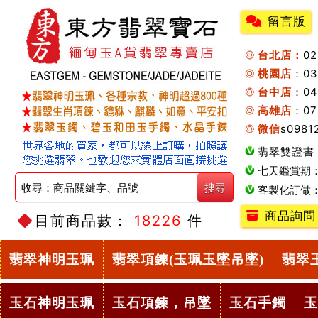
留言版
台北店：
0
桃園店
：0
台中店
：04
高雄店
：07
微信
s0981
翡翠雙證書
七天鑑賞期
客製化訂做
商品詢問
目前商品數：
18226
件
翡翠神明玉珮
翡翠項鍊(玉珮玉墜吊墜)
翡翠
玉石神明玉珮
玉石項鍊，吊墜
玉石手鐲
玉