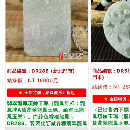
商品編號：DR288
(新北門市)
商品編號：DR51
門市)
結緣價：NT 18800元
結緣價：NT 28
全館特價，結緣價再五折起
全館特價
翡翠龍鳳項鍊玉珮（龍鳳呈祥：龍
（已出售勿下標
鳳牌A貨翡翠龍鳳玉珮、緬甸玉龍
鳳項鍊玉珮（龍
鳳玉墜）。白綠色糯種龍鳳，
貨翡翠龍鳳玉珮
DR288。客製化訂做各種翡翠龍鳳
墜）。淡綠色糯種
吊墜玉珮項鍊。★附A貨翡翠雙證