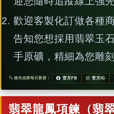
迎您隨時追蹤線上強
歡迎客製化訂做各種
告知您想採用翡翠玉
手原礦，精細為您雕
🔍 搶先追蹤每日新貨：
官方FB
官方IG
翡翠龍鳳項鍊（翡翠