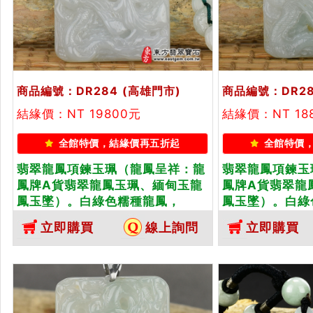
商品編號：DR284
(高雄門市)
商品編號：DR28
結緣價：NT 19800元
結緣價：NT 18
全館特價，結緣價再五折起
全館特價
翡翠龍鳳項鍊玉珮（龍鳳呈祥：龍
翡翠龍鳳項鍊玉
鳳牌A貨翡翠龍鳳玉珮、緬甸玉龍
鳳牌A貨翡翠龍
鳳玉墜）。白綠色糯種龍鳳，
鳳玉墜）。白綠
DR284。客製化訂做各種翡翠龍鳳
DR285。客
立即購買
線上詢問
立即購買
吊墜玉珮項鍊。★附A貨翡翠雙證
吊墜玉珮項鍊。
書
書