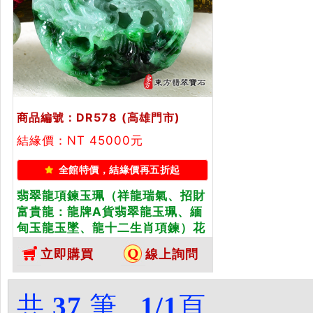
商品編號：DR578
(高雄門市)
結緣價：NT 45000元
全館特價，結緣價再五折起
翡翠龍項鍊玉珮（祥龍瑞氣、招財
富貴龍：龍牌A貨翡翠龍玉珮、緬
甸玉龍玉墜、龍十二生肖項鍊）花
青色糯種翡翠龍，DR578。客製化
立即購買
線上詢問
訂做各種翡翠龍吊墜玉珮項鍊。★
附A貨翡翠雙證書
共
37
筆
1/1
頁