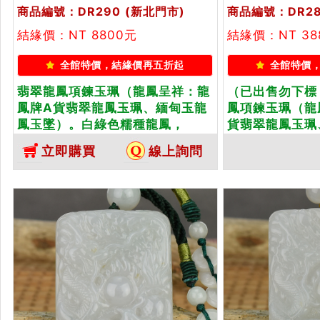
商品編號：DR290
(新北門市)
商品編號：DR2
結緣價：NT 8800元
結緣價：NT 38
全館特價，結緣價再五折起
全館特價
翡翠龍鳳項鍊玉珮（龍鳳呈祥：龍
（已出售勿下標
鳳牌A貨翡翠龍鳳玉珮、緬甸玉龍
鳳項鍊玉珮（龍
鳳玉墜）。白綠色糯種龍鳳，
貨翡翠龍鳳玉珮
DR290。客製化訂做各種翡翠龍鳳
墜）。白綠色糯
立即購買
線上詢問
吊墜玉珮項鍊。★附A貨翡翠雙證
客製化訂做各種
書
項鍊。★附A貨