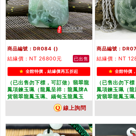
商品編號：DR084
()
商品編號：DR07
結緣價：NT 26800元
結緣價：NT 12
已出售
全館特價，結緣價再五折起
全館特價
（已出售勿下標，可訂做）翡翠龍
（已售出勿下標
鳳項鍊玉珮（龍鳳呈祥：龍鳳牌A
鳳項鍊玉珮（龍
貨翡翠龍鳳玉珮、緬甸玉龍鳳玉
貨翡翠龍鳳玉珮
墜）。糯種飄花龍鳳，DR084。客
墜）。糯種油青龍
線上詢問
製化訂做各種翡翠龍鳳吊墜玉珮項
製化訂做各種翡
鍊。★附A貨翡翠雙證書
鍊。★附A貨翡