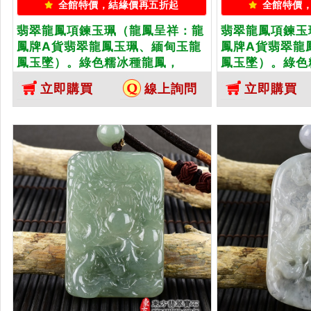
全館特價，結緣價再五折起
全館特價
翡翠龍鳳項鍊玉珮（龍鳳呈祥：龍
翡翠龍鳳項鍊玉
鳳牌A貨翡翠龍鳳玉珮、緬甸玉龍
鳳牌A貨翡翠龍
鳳玉墜）。綠色糯冰種龍鳳，
鳳玉墜）。綠色
DR483。客製化訂做各種翡翠龍鳳
DR484。客
立即購買
線上詢問
立即購買
吊墜玉珮項鍊。★附A貨翡翠雙證
吊墜玉珮項鍊。
書
書