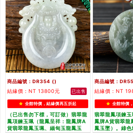
商品編號：DR354
()
商品編號：DR55
結緣價：NT 13800元
結緣價：NT 19
已出售
全館特價，結緣價再五折起
全館特價
（已出售勿下標，可訂做）翡翠龍
翡翠龍鳳項鍊玉
鳳項鍊玉珮（龍鳳呈祥：龍鳳牌A
鳳牌A貨翡翠龍
貨翡翠龍鳳玉珮、緬甸玉龍鳳玉
鳳玉墜）。綠色