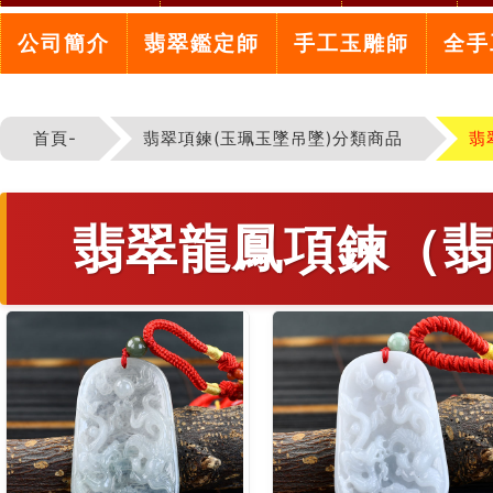
公司簡介
翡翠鑑定師
手工玉雕師
全手
首頁-
翡翠項鍊(玉珮玉墜吊墜)分類商品
翡
翡翠龍鳳項鍊（翡