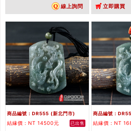
墜）。白綠色糯種龍鳳，DR354。
DR552。客
線上詢問
立即購買
客製化訂做各種翡翠龍鳳吊墜玉珮
吊墜玉珮項鍊。
項鍊。★附A貨翡翠雙證書
書
商品編號：DR555
(新北門市)
商品編號：DR55
結緣價：NT 14500元
結緣價：NT 16
已出售