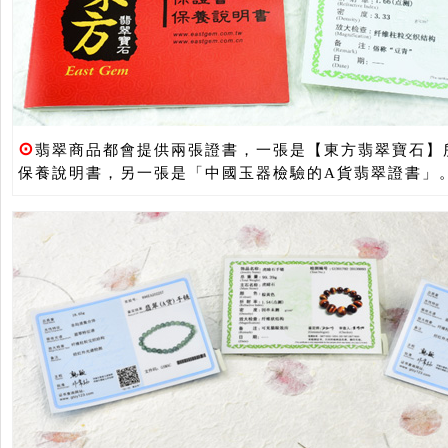
⊙
翡翠商品都會提供兩張證書，一張是【東方翡翠寶石】
保養說明書，另一張是「中國玉器檢驗的A貨翡翠證書」