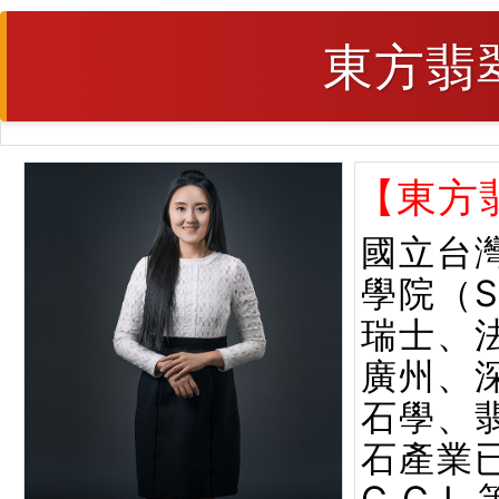
東方翡
【東方
國立台
學院（
瑞士、
廣州、
石學、
石產業已