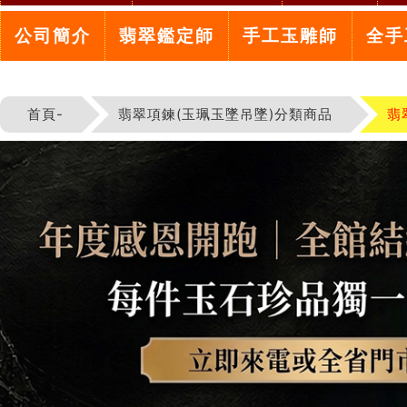
公司簡介
翡翠鑑定師
手工玉雕師
全手
首頁-
翡翠項鍊(玉珮玉墜吊墜)分類商品
翡