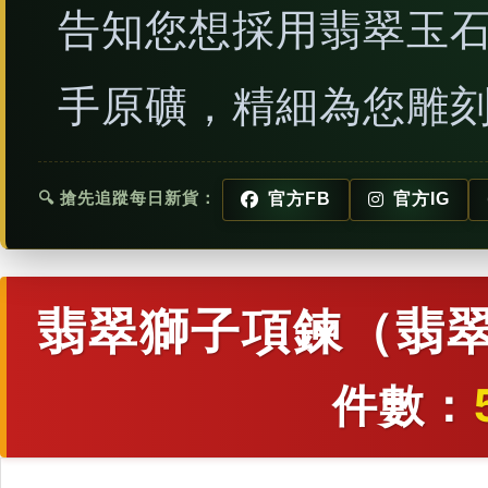
告知您想採用翡翠玉
手原礦，精細為您雕
🔍 搶先追蹤每日新貨：
官方FB
官方IG
翡翠獅子項鍊（翡翠
件數：