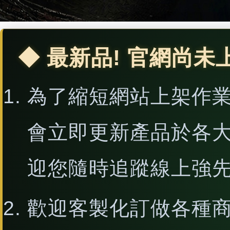
◆ 最新品! 官網尚未
為了縮短網站上架作
會立即更新產品於各
迎您隨時追蹤線上強
歡迎客製化訂做各種