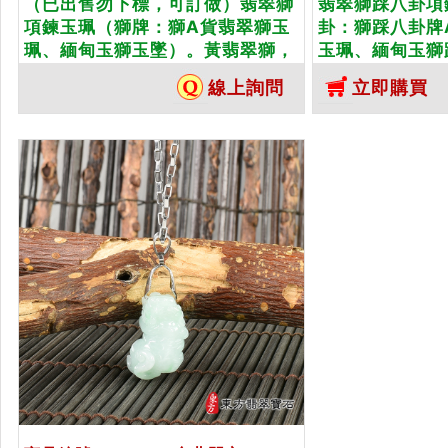
（已出售勿下標，可訂做）翡翠獅
翡翠獅踩八卦項
項鍊玉珮（獅牌：獅A貨翡翠獅玉
卦：獅踩八卦牌
珮、緬甸玉獅玉墜）。黃翡翠獅，
玉珮、緬甸玉獅
LI008。客製化訂做各種翡翠獅吊
翡翠獅踩八卦，L
線上詢問
立即購買
墜玉珮項鍊。★附A貨翡翠雙證書
做各種翡翠獅踩
鍊。★附A貨翡