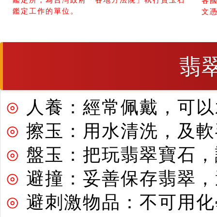
各
鑑定工作的單位。
文
翡
⊙
人養：經常佩戴，可以
⊙
擦玉：用水清洗，及軟
⊙
盤玉：把玩翡翠寶石，
⊙
避撞：妥善保存翡翠，
⊙
避刺激物品：不可用化