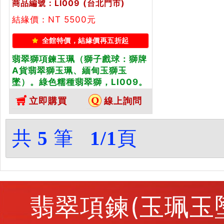
商品編號：LI009
(台北門市)
結緣價：NT 5500元
全館特價，結緣價再五折起
翡翠獅項鍊玉珮（獅子戲球：獅牌
A貨翡翠獅玉珮、緬甸玉獅玉
墜）。綠色糯種翡翠獅，LI009。
客製化訂做各種翡翠獅吊墜玉珮項
立即購買
線上詢問
鍊。★附A貨翡翠雙證書
共
5
筆
1/1
頁
翡翠項鍊(玉珮玉