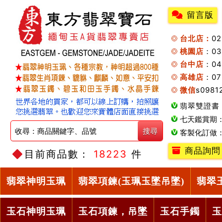
留言版
台北店：
0
桃園店
：0
台中店
：04
高雄店
：07
微信
s0981
翡翠雙證書
七天鑑賞期
客製化訂做
商品詢問
目前商品數：
18223
件
翡翠神明玉珮
翡翠項鍊(玉珮玉墜吊墜)
翡翠
玉石神明玉珮
玉石項鍊，吊墜
玉石手鐲
玉