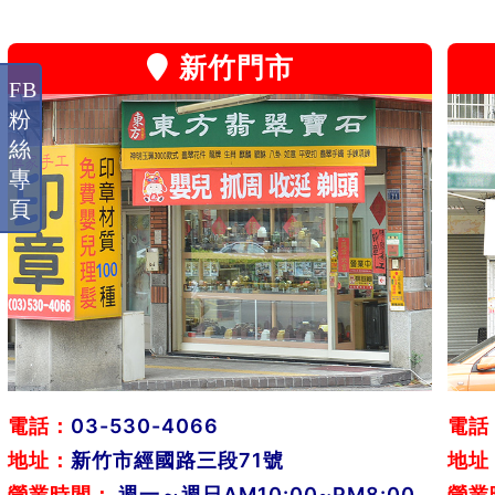
新竹門市
FB
粉
絲
專
頁
電話：
03-530-4066
電話
地址：
新竹市經國路三段71號
地址
營業時間：
週一～週日AM10:00~PM8:00
營業