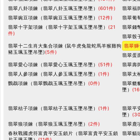
翡翠八卦項鍊（翡翠八卦玉珮玉墜吊墜）
(601件)
翡翠福
翡翠豌豆項鍊（翡翠豌豆玉珮玉墜吊墜）
(12件)
翡翠葡
翡翠十字架項鍊（翡翠十字架玉珮玉墜吊墜）
(21
翡翠錢
件)
翡翠骰
翡翠十二生肖大集合項鍊 (鼠牛虎兔龍蛇馬羊猴雞狗
翡翠獅
豬玉珮玉墜吊墜)
(5件)
翡翠蛋
翡翠愛心項鍊（翡翠愛心玉珮玉墜吊墜）
(51件)
翡翠壽
翡翠人參項鍊（翡翠人參玉珮玉墜吊墜）
(1件)
翡翠太
鸚鵡項鍊（翡翠鸚鵡玉珮玉墜吊墜）
(0件)
翡翠貔
墜）
(1
翡翠桔子項鍊（翡翠桔子玉珮玉墜吊墜）
(1件)
翡翠平
墜）
(3
翡翠狼項鍊（翡翠狼玉珮玉墜吊墜）
(2件)
翡翠鹿
春秋戰國虎符富貴平安玉鎖片（翡翠富貴平安玉鎖
翡翠貓
片玉珮玉墜）
(11件)