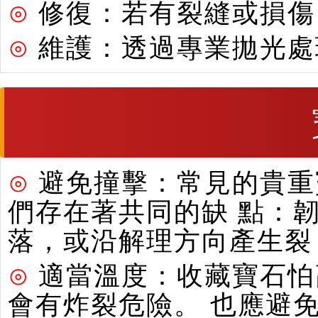
⊙
修復：若有裂縫或損傷
⊙
維護：透過專業拋光處
⊙
避免撞擊：常見的貴重寶
們存在著共同的缺 點：
落，或沿解理方向產生裂
⊙
適當溫度：收藏寶石怕
會有炸裂危險。 也應避