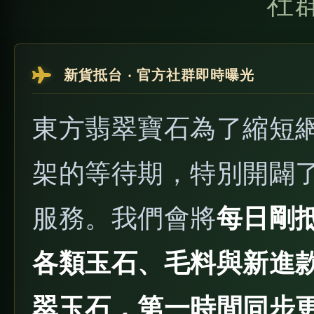
社
新貨抵台 ‧ 官方社群即時曝光
東方翡翠寶石為了縮短
架的等待期，特別開闢
服務。我們會將
每日剛
各類玉石、毛料與新進
翠玉石，第一時間同步