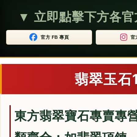
▼ 立即點擊下方各官
官方 FB 專頁
官
翡翠玉石
東方翡翠寶石專賣專