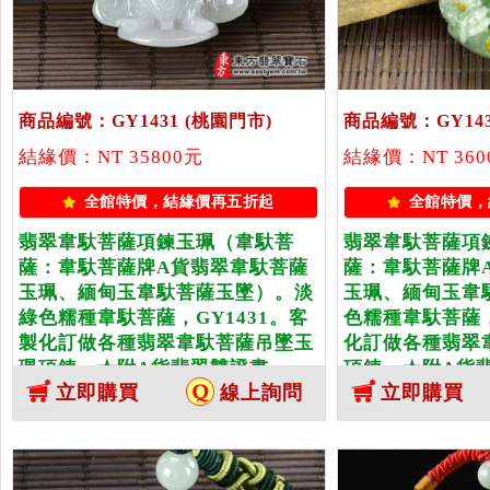
商品編號：GY1431
(桃園門市)
商品編號：GY143
結緣價：NT 35800元
結緣價：NT 360
全館特價，結緣價再五折起
全館特價，
翡翠韋馱菩薩項鍊玉珮（韋馱菩
翡翠韋馱菩薩項
薩：韋馱菩薩牌A貨翡翠韋馱菩薩
薩：韋馱菩薩牌
玉珮、緬甸玉韋馱菩薩玉墜）。淡
玉珮、緬甸玉韋
綠色糯種韋馱菩薩，GY1431。客
色糯種韋馱菩薩，
製化訂做各種翡翠韋馱菩薩吊墜玉
化訂做各種翡翠
珮項鍊。★附A貨翡翠雙證書
項鍊。★附A貨
立即購買
線上詢問
立即購買