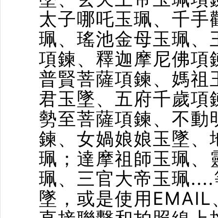
太子
哪吒玉珮
、千手
珮、瑤池金母玉珮、
項鍊、釋迦摩尼佛項
普賢菩薩項鍊、媽祖
君玉墜、五府千歲項
勢至菩薩項鍊、不動
鍊、女媧娘娘玉墜、
珮；達摩祖師玉珮、
珮、三官大帝玉珮..
墜，或是使用EMAIL