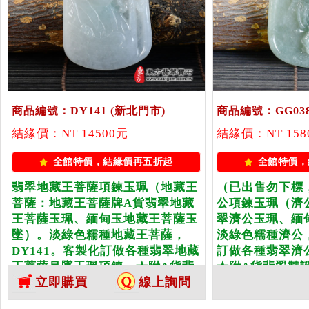
商品編號：DY141
(新北門市)
商品編號：GG03
結緣價：NT 14500元
結緣價：NT 158
全館特價，結緣價再五折起
全館特價，
翡翠地藏王菩薩項鍊玉珮（地藏王
（已出售勿下標
菩薩：地藏王菩薩牌A貨翡翠地藏
公項鍊玉珮（濟
王菩薩玉珮、緬甸玉地藏王菩薩玉
翠濟公玉珮、緬
墜）。淡綠色糯種地藏王菩薩，
淡綠色糯種濟公，
DY141。客製化訂做各種翡翠地藏
訂做各種翡翠濟
王菩薩吊墜玉珮項鍊。★附A貨翡
★附A貨翡翠雙
立即購買
線上詢問
翠雙證書