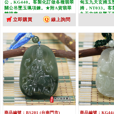
公，KG440。客製化訂做各種翡翠
甸玉九天玄姆玉
關公吊墜玉珮項鍊。★附A貨翡翠
姆，NT033。
雙證書
九天玄姆吊墜玉
立即購買
線上詢問
翡翠雙證書
商品編號：BS201
(台南門市)
商品編號：KG44