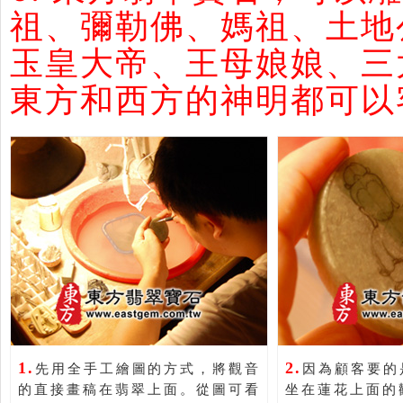
祖、彌勒佛、媽祖、土地
玉皇大帝、王母娘娘、三太
東方和西方的神明都可以
1.
2.
先用全手工繪圖的方式，將觀音
因為顧客要的
的直接畫稿在翡翠上面。從圖可看
坐在蓮花上面的