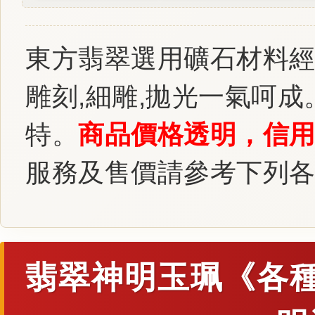
東方翡翠選用礦石材料經
雕刻,細雕,拋光一氣呵
特。
商品價格透明，信
服務及售價請參考下列
翡翠神明玉珮《各