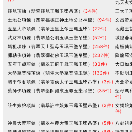
九天玄
鍾馗項鍊（翡翠鍾馗玉珮玉墜吊墜）
(34件)
三太子
土地公項鍊（翡翠福德正神土地公財神爺）
(94件)
文昌帝
玉皇大帝項鍊（翡翠玉皇上帝玉珮玉墜）
(22件)
地藏王
武財神項鍊（翡翠趙公明玉珮玉墜吊墜）
(52件)
城隍爺
媽祖項鍊（翡翠天上聖母玉珮玉墜吊墜）
(258件)
南極仙
彌勒佛項鍊（翡翠彌勒佛玉珮玉墜吊墜）
(237件)
降龍羅
五府千歲項鍊（翡翠五府千歲玉珮玉墜）
(33件)
大日如
大勢至菩薩項鍊（翡翠大勢至菩薩玉珮）
(132件)
不動明
關平帝君項鍊（翡翠靈侯太子玉珮玉墜吊墜）
(3件)
周倉帝
藥師佛項鍊（翡翠藥師如來玉珮玉墜吊墜）
(35件)
聖母瑪
件)
註生娘娘項鍊（翡翠註生娘娘玉珮玉墜吊墜）
(3件)
女媧娘
件)
神農大帝項鍊（翡翠神農大帝玉珮玉墜吊墜）
(5件)
八卦祖
達摩祖師項鍊（翡翠達摩祖師玉珮玉墜吊墜）
(6件)
諸葛孔