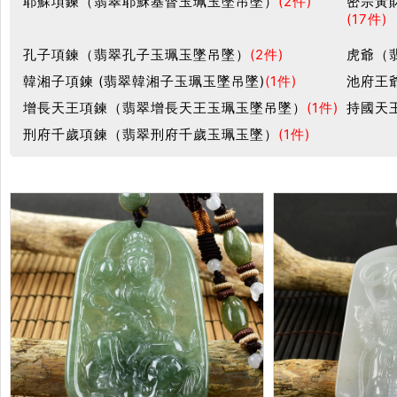
耶蘇項鍊（翡翠耶穌基督玉珮玉墜吊墜）
(2件)
密宗黃
(17件)
孔子項鍊（翡翠孔子玉珮玉墜吊墜）
(2件)
虎爺（
韓湘子項鍊 (翡翠韓湘子玉珮玉墜吊墜)
(1件)
池府王
增長天王項鍊（翡翠增長天王玉珮玉墜吊墜）
(1件)
持國天
刑府千歲項鍊（翡翠刑府千歲玉珮玉墜）
(1件)