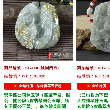
商品編號：KG440
(桃園門市)
商品編號：NT-03
結緣價：NT 25800元
結緣價：NT 208
全館特價，結緣價再五折起
全館特價，
翡翠關公項鍊玉珮（關聖帝君、關
（已出售勿下標
公：關公牌A貨翡翠關公玉珮、緬
天玄姆項鍊玉珮
甸玉關公玉墜）。綠色帶黃翡關
玄姆牌A貨翡翠