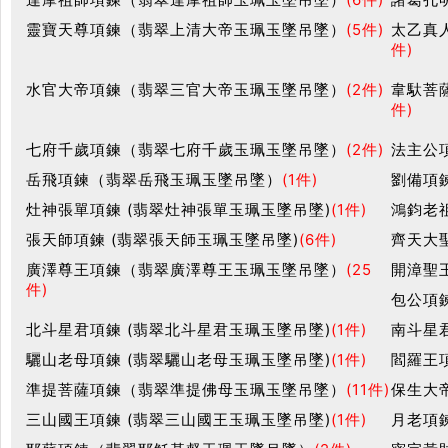
靈寶天尊項鍊（翡翠上清大帝玉珮玉墜吊墜）
(5件)
太乙真
件)
水官大帝項鍊（翡翠三官大帝玉珮玉墜吊墜）
(2件)
韋馱菩
件)
七府千歲項鍊（翡翠七府千歲玉珮玉墜吊墜）
(2件)
法主公
岳飛項鍊（翡翠岳飛玉珮玉墜吊墜）
(1件)
劉備項鍊
灶神張單項鍊 (翡翠灶神張單玉珮玉墜吊墜)
(1件)
鴻鈞老
張天師項鍊 (翡翠張天師玉珮玉墜吊墜)
(6件)
齊天大
廣澤尊王項鍊（翡翠廣澤尊王玉珮玉墜吊墜）
(25
開漳聖
件)
包公項鍊
北斗星君項鍊 (翡翠北斗星君玉珮玉墜吊墜)
(1件)
南斗星
驪山老母項鍊 (翡翠驪山老母玉珮玉墜吊墜)
(1件)
閻羅王
準提菩薩項鍊（翡翠準提佛母玉珮玉墜吊墜）
(11件)
保生大
三山國王項鍊 (翡翠三山國王玉珮玉墜吊墜)
(1件)
月老項