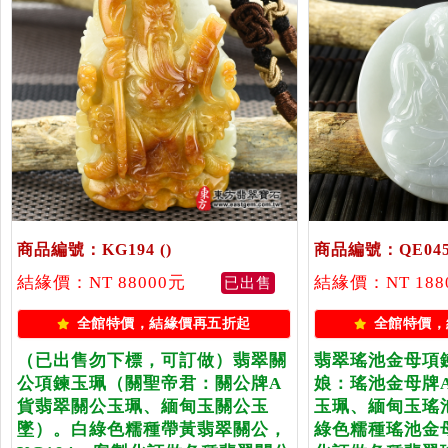
商品編號：KG194
()
商品編號：QE04
結緣價：NT 88000元
結緣價：NT 188
已出售
全館特價，結緣價再五折起
全館特價，
（已出售勿下標，可訂做）翡翠關
翡翠瑤池金母項
公項鍊玉珮（關聖帝君：關公牌A
娘：瑤池金母牌
貨翡翠關公玉珮、緬甸玉關公玉
玉珮、緬甸玉瑤
墜）。白綠色糯種帶黃翡翠關公，
綠色糯種瑤池金母