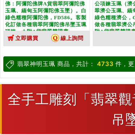
佛：阿彌陀佛牌A貨翡翠阿彌陀佛
公項鍊玉珮（濟
玉珮、緬甸玉阿彌陀佛玉墜）。白
翠濟公玉珮、緬
綠色糯種阿彌陀佛，FD586。客製
綠色糯種濟公，G
化訂做各種翡翠阿彌陀佛吊墜玉珮
做各種翡翠濟公
項鍊。★附A貨翡翠雙證書
附A貨翡翠雙證
立即購買
線上詢問
翡翠神明玉珮 商品，共計：
4733
件，更
全手工雕刻「翡翠觀
吊