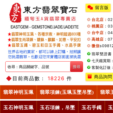
留言版
台北店：
0
桃園店
：0
台中店
：04
高雄店
：07
微信
s0981
翡翠雙證書
七天鑑賞期
客製化訂做
商品詢問
目前商品數：
18226
件
翡翠神明玉珮
翡翠項鍊(玉珮玉墜吊墜)
翡翠
玉石神明玉珮
玉石項鍊，吊墜
玉石手鐲
玉