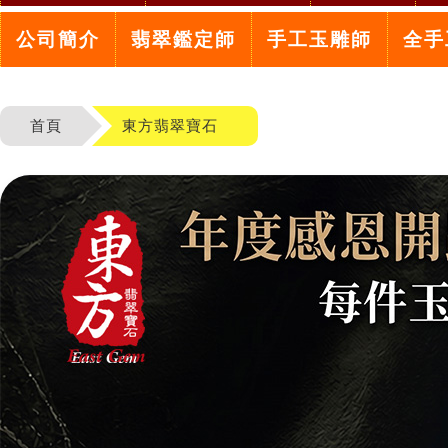
公司簡介
翡翠鑑定師
手工玉雕師
全手
首頁
東方翡翠寶石