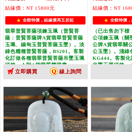
結緣價：NT 15800元
結緣價：NT 168
全館特價，結緣價再五折起
全館特價，
翡翠普賢菩薩項鍊玉珮（普賢菩
（已出售勿下標
薩：普賢菩薩牌A貨翡翠普賢菩薩
公項鍊玉珮（關
玉珮、緬甸玉普賢菩薩玉墜）。淡
公牌A貨翡翠關
綠色糯種普賢菩薩，BS201。客製
公玉墜）。淺綠
化訂做各種翡翠普賢菩薩吊墜玉珮
KG444。客製
項鍊。★附A貨翡翠雙證書
吊墜玉珮項鍊。
立即購買
線上詢問
書