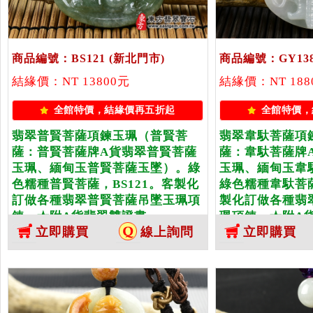
商品編號：BS121
(新北門市)
商品編號：GY138
結緣價：NT 13800元
結緣價：NT 188
全館特價，結緣價再五折起
全館特價，
翡翠普賢菩薩項鍊玉珮（普賢菩
翡翠韋馱菩薩項
薩：普賢菩薩牌A貨翡翠普賢菩薩
薩：韋馱菩薩牌
玉珮、緬甸玉普賢菩薩玉墜）。綠
玉珮、緬甸玉韋
色糯種普賢菩薩，BS121。客製化
綠色糯種韋馱菩薩
訂做各種翡翠普賢菩薩吊墜玉珮項
製化訂做各種翡
鍊。★附A貨翡翠雙證書
珮項鍊。★附A
立即購買
線上詢問
立即購買