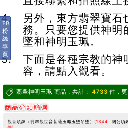
直接聯繫和拍照線上
另外，東方翡翠寶石
FB
務。只要您提供神明
粉
墜和神明玉珮。
絲
專
頁
下面是各種宗教的神
容，請點入觀看。
翡翠神明玉珮 商品，共計：
4733
件，更
觀音項鍊（翡翠觀世音菩薩玉珮玉墜吊墜）
(1344
關公項
件)