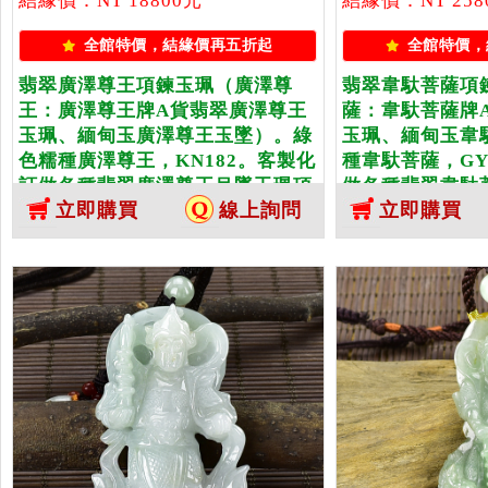
結緣價：NT 18800元
結緣價：NT 258
全館特價，結緣價再五折起
全館特價，
翡翠廣澤尊王項鍊玉珮（廣澤尊
翡翠韋馱菩薩項
王：廣澤尊王牌A貨翡翠廣澤尊王
薩：韋馱菩薩牌
玉珮、緬甸玉廣澤尊王玉墜）。綠
玉珮、緬甸玉韋
色糯種廣澤尊王，KN182。客製化
種韋馱菩薩，GY
訂做各種翡翠廣澤尊王吊墜玉珮項
做各種翡翠韋馱
立即購買
線上詢問
立即購買
鍊。★附A貨翡翠雙證書
鍊。★附A貨翡