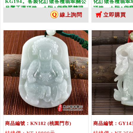
KG194。客製化訂做各種翡翠關公
化訂做各種翡翠
吊墜玉珮項鍊。★附A貨翡翠雙證
項鍊。★附A貨
線上詢問
立即購買
書
商品編號：KN182
(桃園門市)
商品編號：GY143